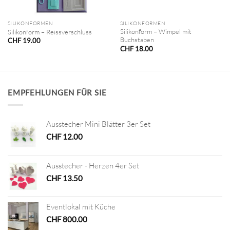
SILIKONFORMEN
SILIKONFORMEN
Silikonform – Wimpel mit
Silikonform – Reissverschluss
Buchstaben
CHF
19.00
CHF
18.00
EMPFEHLUNGEN FÜR SIE
Ausstecher Mini Blätter 3er Set
CHF
12.00
Ausstecher - Herzen 4er Set
CHF
13.50
Eventlokal mit Küche
CHF
800.00