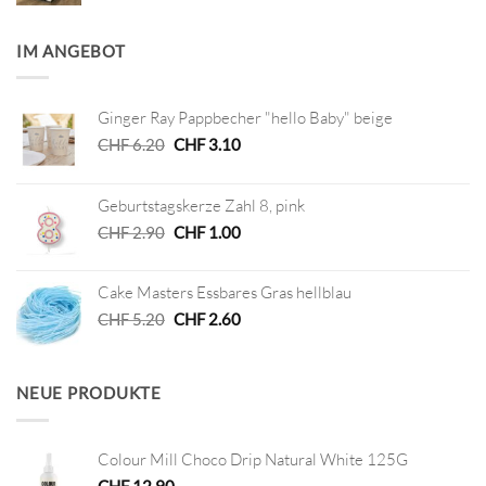
IM ANGEBOT
Ginger Ray Pappbecher "hello Baby" beige
Ursprünglicher
Aktueller
CHF
6.20
CHF
3.10
Preis
Preis
war:
ist:
Geburtstagskerze Zahl 8, pink
CHF 6.20
CHF 3.10.
Ursprünglicher
Aktueller
CHF
2.90
CHF
1.00
Preis
Preis
war:
ist:
Cake Masters Essbares Gras hellblau
CHF 2.90
CHF 1.00.
Ursprünglicher
Aktueller
CHF
5.20
CHF
2.60
Preis
Preis
war:
ist:
CHF 5.20
CHF 2.60.
NEUE PRODUKTE
Colour Mill Choco Drip Natural White 125G
CHF
12.90