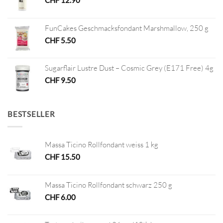
FunCakes Geschmacksfondant Marshmallow, 250 g
CHF
5.50
Sugarflair Lustre Dust – Cosmic Grey (E171 Free) 4g
CHF
9.50
BESTSELLER
Massa Ticino Rollfondant weiss 1 kg
CHF
15.50
Massa Ticino Rollfondant schwarz 250 g
CHF
6.00