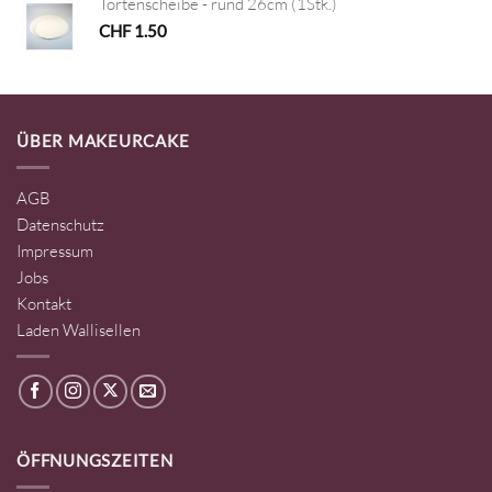
Tortenscheibe - rund 26cm (1Stk.)
CHF
1.50
ÜBER MAKEURCAKE
AGB
Datenschutz
Impressum
Jobs
Kontakt
Laden Wallisellen
ÖFFNUNGSZEITEN