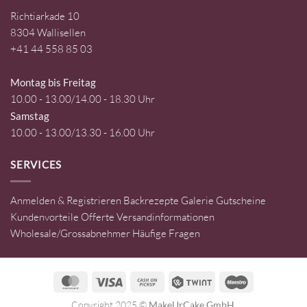
Richtiarkade 10
8304 Wallisellen
+41 44 558 85 03
Montag bis Freitag
10.00 - 13.00/14.00 - 18.30 Uhr
Samstag
10.00 - 13.00/13.30 - 16.00 Uhr
SERVICES
Anmelden & Registrieren
Backrezepte
Galerie
Gutscheine
Kundenvorteile
Offerte
Versandinformationen
Wholesale/Grossabnehmer
Häufige Fragen
MasterCard
Visa
Cash
Twint
Maestro
on
Copyright 2025 ©
MakeUrCake GmbH
.