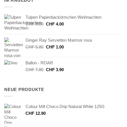
IM ANGEBOT
Tulpen Papierbackörmchen Weihnachten
Ursprünglicher
Aktueller
CHF
8.00
CHF
4.00
Preis
Preis
war:
ist:
Ginger Ray Servietten Marmor rosa
CHF 8.00
CHF 4.00.
Ursprünglicher
Aktueller
CHF
5.80
CHF
1.00
Preis
Preis
war:
ist:
Ballon - ROAR
CHF 5.80
CHF 1.00.
Ursprünglicher
Aktueller
CHF
7.80
CHF
3.90
Preis
Preis
war:
ist:
CHF 7.80
CHF 3.90.
NEUE PRODUKTE
Colour Mill Choco Drip Natural White 125G
CHF
12.90