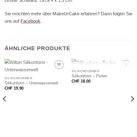
Größe Schwanz: circa 4 x 1.3 cm.
Sie möchten mehr über MakeUrCake erfahren? Dann folgen Sie
uns auf
Facebook
.
ÄHNLICHE PRODUKTE
NICHT VORRÄTIG
SILIKONFORMEN
Silikonform – Perlen
SILIKONFORMEN
CHF
18.00
Silikonform – Unterwasserwelt
CHF
19.90