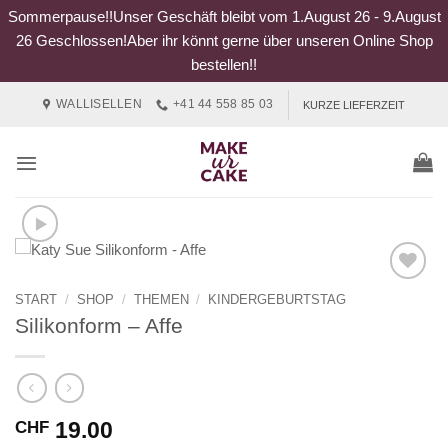
Sommerpause!!Unser Geschäft bleibt vom 1.August 26 - 9.August
26 Geschlossen!Aber ihr könnt gerne über unseren Online Shop
bestellen!!
Zum
WALLISELLEN
+41 44 558 85 03
KURZE LIEFERZEIT
Inhalt
springen
START
/
SHOP
/
THEMEN
/
KINDERGEBURTSTAG
Silikonform – Affe
19.00
CHF