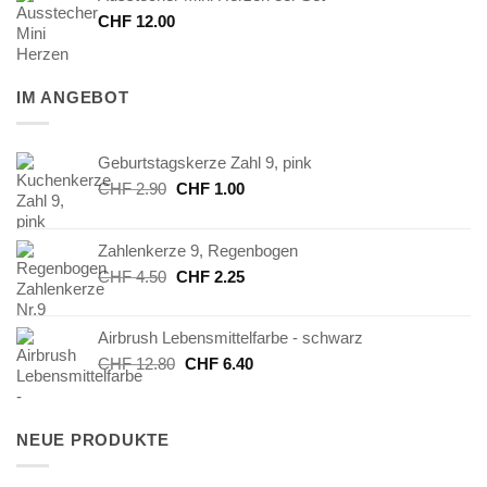
CHF
12.00
IM ANGEBOT
Geburtstagskerze Zahl 9, pink
Ursprünglicher
Aktueller
CHF
2.90
CHF
1.00
Preis
Preis
war:
ist:
Zahlenkerze 9, Regenbogen
CHF 2.90
CHF 1.00.
Ursprünglicher
Aktueller
CHF
4.50
CHF
2.25
Preis
Preis
war:
ist:
Airbrush Lebensmittelfarbe - schwarz
CHF 4.50
CHF 2.25.
Ursprünglicher
Aktueller
CHF
12.80
CHF
6.40
Preis
Preis
war:
ist:
CHF 12.80
CHF 6.40.
NEUE PRODUKTE