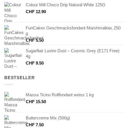
Colour Mill Choco Drip Natural White 125G
CHF
12.90
FunCakes Geschmacksfondant Marshmallow, 250
g
CHF
5.50
Sugarflair Lustre Dust – Cosmic Grey (E171 Free)
4g
CHF
9.50
BESTSELLER
Massa Ticino Rollfondant weiss 1 kg
CHF
15.50
Buttercreme Mix (500g)
CHF
7.50