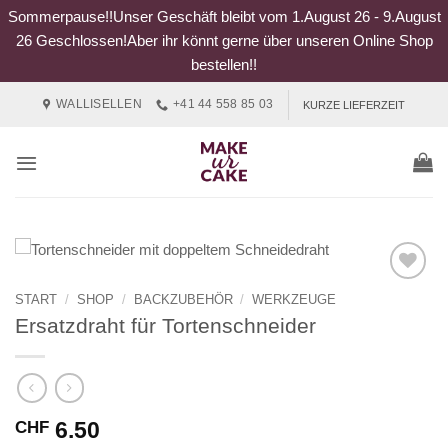
Sommerpause!!Unser Geschäft bleibt vom 1.August 26 - 9.August
26 Geschlossen!Aber ihr könnt gerne über unseren Online Shop
bestellen!!
Zum
WALLISELLEN
+41 44 558 85 03
KURZE LIEFERZEIT
Inhalt
springen
START
/
SHOP
/
BACKZUBEHÖR
/
WERKZEUGE
Ersatzdraht für Tortenschneider
6.50
CHF