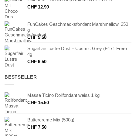
CHF
12.90
FunCakes Geschmacksfondant Marshmallow, 250
g
CHF
5.50
Sugarflair Lustre Dust – Cosmic Grey (E171 Free)
4g
CHF
9.50
BESTSELLER
Massa Ticino Rollfondant weiss 1 kg
CHF
15.50
Buttercreme Mix (500g)
CHF
7.50