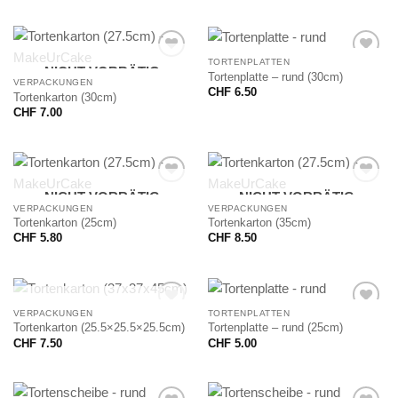
TORTENPLATTEN
NICHT VORRÄTIG
Tortenplatte – rund (30cm)
VERPACKUNGEN
CHF
6.50
Tortenkarton (30cm)
CHF
7.00
NICHT VORRÄTIG
NICHT VORRÄTIG
VERPACKUNGEN
VERPACKUNGEN
Tortenkarton (25cm)
Tortenkarton (35cm)
CHF
5.80
CHF
8.50
NICHT VORRÄTIG
VERPACKUNGEN
TORTENPLATTEN
Tortenkarton (25.5×25.5×25.5cm)
Tortenplatte – rund (25cm)
CHF
7.50
CHF
5.00