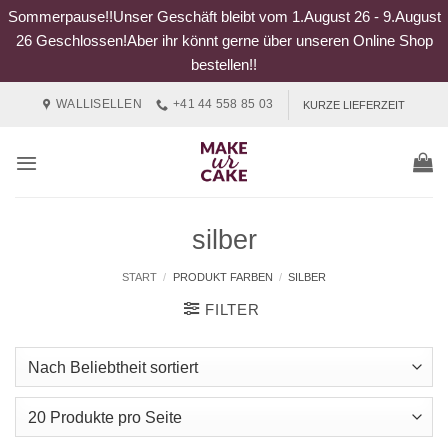
Sommerpause!!Unser Geschäft bleibt vom 1.August 26 - 9.August
26 Geschlossen!Aber ihr könnt gerne über unseren Online Shop
bestellen!!
Zum
WALLISELLEN
+41 44 558 85 03
KURZE LIEFERZEIT
Inhalt
springen
silber
START
/
PRODUKT FARBEN
/
SILBER
FILTER