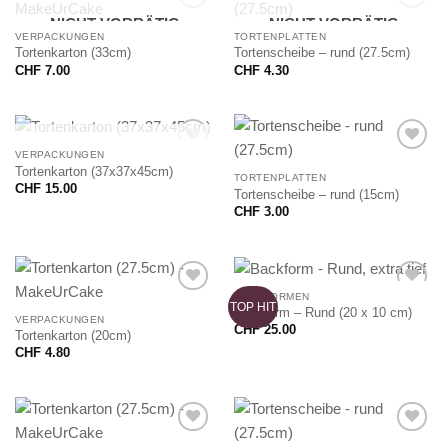
NICHT VORRÄTIG
NICHT VORRÄTIG
VERPACKUNGEN
TORTENPLATTEN
Tortenkarton (33cm)
Tortenscheibe – rund (27.5cm)
CHF
7.00
CHF
4.30
NICHT VORRÄTIG
VERPACKUNGEN
Tortenkarton (37x37x45cm)
TORTENPLATTEN
CHF
15.00
Tortenscheibe – rund (15cm)
CHF
3.00
BACKFORMEN
TOP HIT
Backform – Rund (20 x 10 cm)
VERPACKUNGEN
CHF
25.00
Tortenkarton (20cm)
CHF
4.80