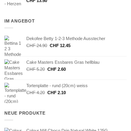
CHF
13.50
IM ANGEBOT
Dekofee Betty 1-2-3 Methode Ausstecher
Ursprünglicher
Aktueller
CHF
24.90
CHF
12.45
Preis
Preis
war:
ist:
Cake Masters Essbares Gras hellblau
CHF 24.90
CHF 12.45.
Ursprünglicher
Aktueller
CHF
5.20
CHF
2.60
Preis
Preis
war:
ist:
Tortenplatte - rund (20cm) weiss
CHF 5.20
CHF 2.60.
Ursprünglicher
Aktueller
CHF
4.20
CHF
2.10
Preis
Preis
war:
ist:
CHF 4.20
CHF 2.10.
NEUE PRODUKTE
Colour Mill Choco Drip Natural White 125G