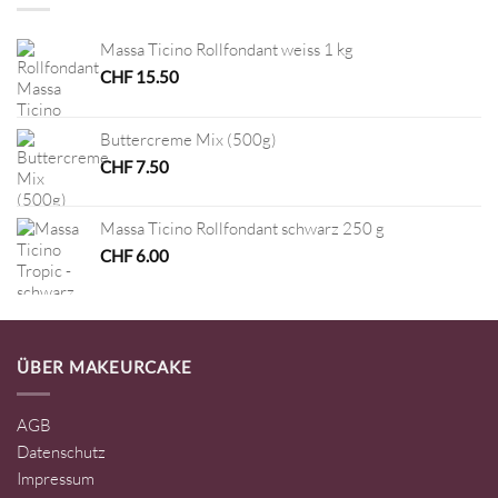
Massa Ticino Rollfondant weiss 1 kg
CHF
15.50
Buttercreme Mix (500g)
CHF
7.50
Massa Ticino Rollfondant schwarz 250 g
CHF
6.00
ÜBER MAKEURCAKE
AGB
Datenschutz
Impressum