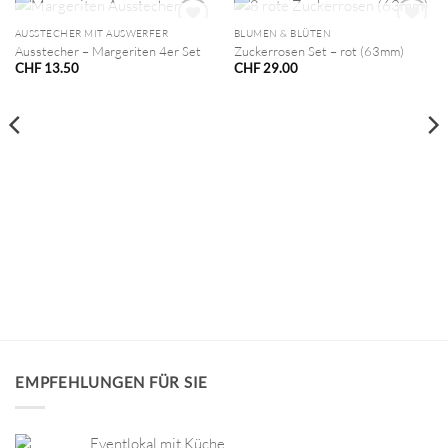
NICHT VORRÄTIG
NICHT VORRÄTIG
AUSSTECHER MIT AUSWERFER
BLUMEN & BLÜTEN
Ausstecher – Margeriten 4er Set
Zuckerrosen Set – rot (63mm)
CHF
13.50
CHF
29.00
EMPFEHLUNGEN FÜR SIE
Eventlokal mit Küche