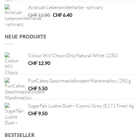
war:
ist:
Airbrush Lebensmittelfarbe - schwarz
CHF 4.50
CHF 2.25.
Ursprünglicher
Aktueller
CHF
12.80
CHF
6.40
Preis
Preis
war:
ist:
CHF 12.80
CHF 6.40.
NEUE PRODUKTE
Colour Mill Choco Drip Natural White 125G
CHF
12.90
FunCakes Geschmacksfondant Marshmallow, 250 g
CHF
5.50
Sugarflair Lustre Dust – Cosmic Grey (E171 Free) 4g
CHF
9.50
BESTSELLER