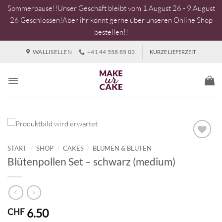
Sommerpause!!Unser Geschäft bleibt vom 1.August 26 - 9.August
26 Geschlossen!Aber ihr könnt gerne über unseren Online Shop
bestellen!!
Zum
WALLISELLEN
+41 44 558 85 03
KURZE LIEFERZEIT
Inhalt
springen
START
/
SHOP
/
CAKES
/
BLUMEN & BLÜTEN
Blütenpollen Set – schwarz (medium)
6.50
CHF