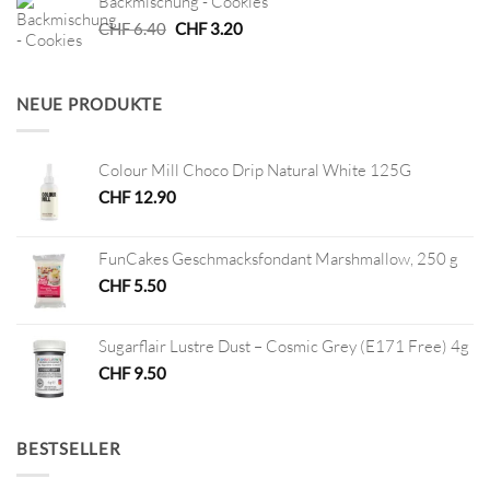
Backmischung - Cookies
CHF 8.90
CHF 4.45.
Ursprünglicher
Aktueller
CHF
6.40
CHF
3.20
Preis
Preis
war:
ist:
CHF 6.40
CHF 3.20.
NEUE PRODUKTE
Colour Mill Choco Drip Natural White 125G
CHF
12.90
FunCakes Geschmacksfondant Marshmallow, 250 g
CHF
5.50
Sugarflair Lustre Dust – Cosmic Grey (E171 Free) 4g
CHF
9.50
BESTSELLER