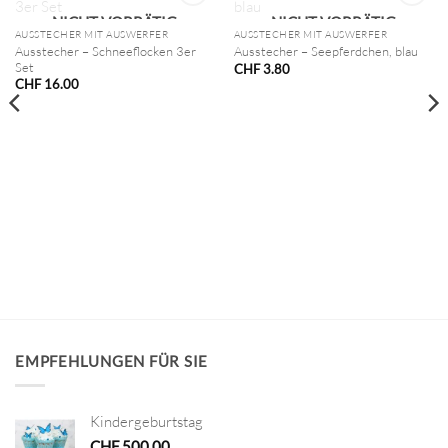
NICHT VORRÄTIG
NICHT VORRÄTIG
AUSSTECHER MIT AUSWERFER
AUSSTECHER MIT AUSWERFER
Ausstecher – Schneeflocken 3er
Ausstecher – Seepferdchen, blau
Set
CHF
3.80
CHF
16.00
EMPFEHLUNGEN FÜR SIE
Kindergeburtstag
CHF
500.00