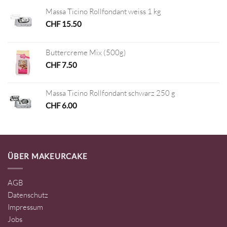
Massa Ticino Rollfondant weiss 1 kg
CHF
15.50
Buttercreme Mix (500g)
CHF
7.50
Massa Ticino Rollfondant schwarz 250 g
CHF
6.00
ÜBER MAKEURCAKE
AGB
Datenschutz
Impressum
Jobs