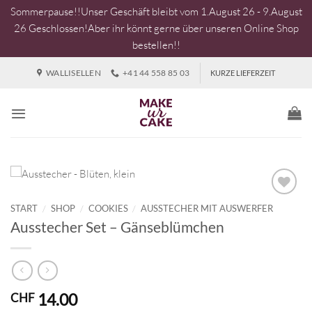
Sommerpause!!Unser Geschäft bleibt vom 1.August 26 - 9.August
26 Geschlossen!Aber ihr könnt gerne über unseren Online Shop
bestellen!!
Zum
WALLISELLEN
+41 44 558 85 03
KURZE LIEFERZEIT
Inhalt
springen
START
/
SHOP
/
COOKIES
/
AUSSTECHER MIT AUSWERFER
Ausstecher Set – Gänseblümchen
14.00
CHF