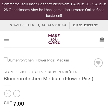
Sommerpause!!Unser Geschäft bleibt vom 1.August 26 - 9.August
26 Geschlossen!Aber ihr könnt gerne über unseren Online Shop
bestellen!!
Zum
WALLISELLEN
+41 44 558 85 03
KURZE LIEFERZEIT
Inhalt
springen
START
/
SHOP
/
CAKES
/
BLUMEN & BLÜTEN
Blumenröhrchen Medium (Flower Pics)
7.00
CHF