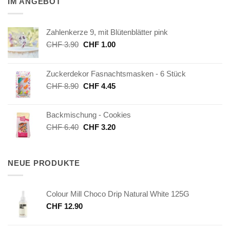
IM ANGEBOT
Zahlenkerze 9, mit Blütenblätter pink
Ursprünglicher
Aktueller
CHF
3.90
CHF
1.00
Preis
Preis
war:
ist:
Zuckerdekor Fasnachtsmasken - 6 Stück
CHF 3.90
CHF 1.00.
Ursprünglicher
Aktueller
CHF
8.90
CHF
4.45
Preis
Preis
war:
ist:
Backmischung - Cookies
CHF 8.90
CHF 4.45.
Ursprünglicher
Aktueller
CHF
6.40
CHF
3.20
Preis
Preis
war:
ist:
CHF 6.40
CHF 3.20.
NEUE PRODUKTE
Colour Mill Choco Drip Natural White 125G
CHF
12.90