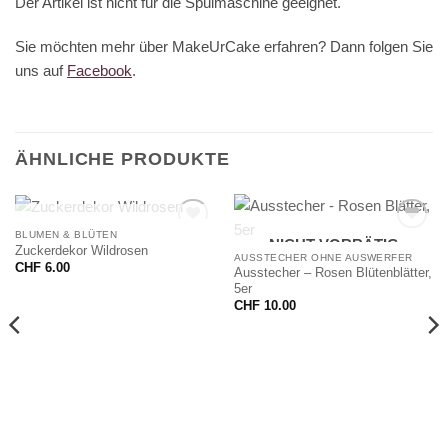
Der Artikel ist nicht für die Spülmaschine geeignet.
Sie möchten mehr über MakeUrCake erfahren? Dann folgen Sie
uns auf
Facebook
.
ÄHNLICHE PRODUKTE
NICHT VORRÄTIG
BLUMEN & BLÜTEN
NICHT VORRÄTIG
Zuckerdekor Wildrosen
AUSSTECHER OHNE AUSWERFER
CHF
6.00
Ausstecher – Rosen Blütenblätter,
5er
CHF
10.00