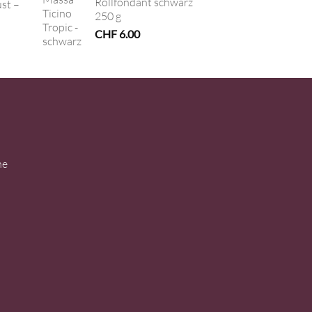
Rollfondant schwarz
ust –
250 g
CHF
6.00
ne