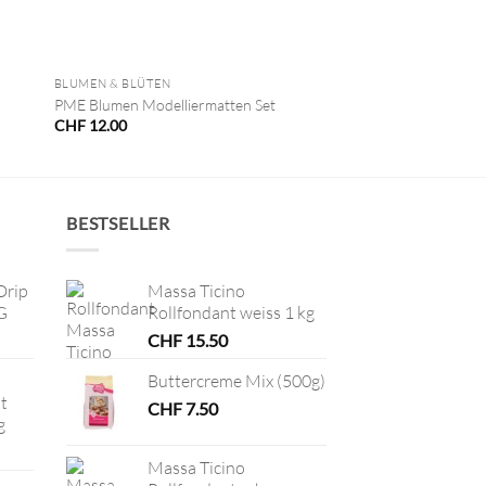
+
BLUMEN & BLÜTEN
PME Blumen Modelliermatten Set
CHF
12.00
BESTSELLER
Drip
Massa Ticino
G
Rollfondant weiss 1 kg
CHF
15.50
Buttercreme Mix (500g)
t
CHF
7.50
g
Massa Ticino