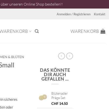
über unseren Online Shop bestellen!!
Anmelden / Registrieren
Kontakt
WARENKORB
WARENKORB
MEN & BLÜTEN
Small
DAS KÖNNTE
DIR AUCH
GEFALLEN …
Blütenader
Präge Set
in sicheres
CHF
14.50
hten oder