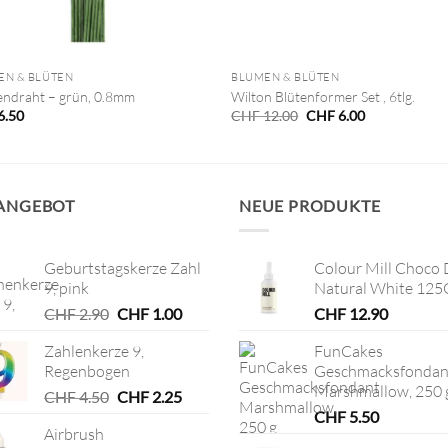
+
EN & BLÜTEN
BLUMEN & BLÜTEN
ndraht – grün, 0.8mm
Wilton Blütenformer Set , 6tlg.
Ursprünglicher
Aktueller
6.50
CHF
12.00
CHF
6.00
Preis
Preis
war:
ist:
CHF 12.00
CHF 6.00.
 ANGEBOT
NEUE PRODUKTE
Geburtstagskerze Zahl
Colour Mill Choco 
9, pink
Natural White 125
Ursprünglicher
Aktueller
CHF
2.90
CHF
1.00
CHF
12.90
Preis
Preis
Zahlenkerze 9,
FunCakes
war:
ist:
Regenbogen
Geschmacksfondan
CHF 2.90
CHF 1.00.
Marshmallow, 250 
Ursprünglicher
Aktueller
CHF
4.50
CHF
2.25
Preis
Preis
CHF
5.50
Airbrush
war:
ist: