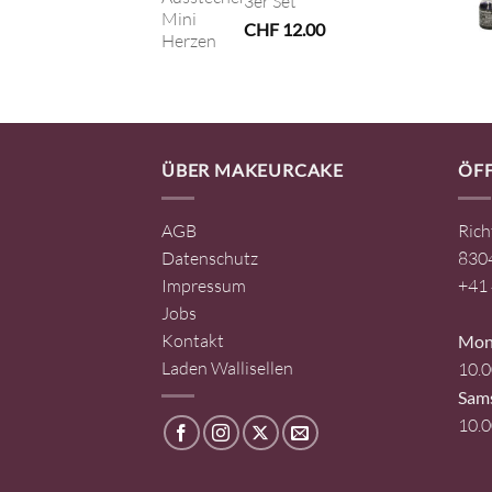
3er Set
CHF
12.00
ÜBER MAKEURCAKE
ÖF
AGB
Rich
Datenschutz
8304
Impressum
+41 
Jobs
Kontakt
Mont
Laden Wallisellen
10.0
Sam
10.0