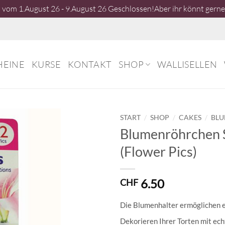
vom 1.August 26 - 9.August 26 Geschlossen!Aber ihr könnt gerne 
HEINE
KURSE
KONTAKT
SHOP
WALLISELLEN
/
/
/
START
SHOP
CAKES
BLU
Blumenröhrchen 
(Flower Pics)
6.50
CHF
Die Blumenhalter ermöglichen e
Dekorieren Ihrer Torten mit ec