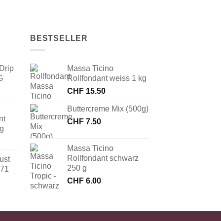
BESTSELLER
Drip
Massa Ticino
G
Rollfondant weiss 1 kg
CHF
15.50
Buttercreme Mix (500g)
nt
CHF
7.50
 g
Massa Ticino
Rollfondant schwarz
ust
250 g
171
CHF
6.00