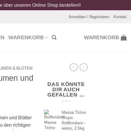
 über unseren Online Shop bestellen!!
Anmelden / Registrieren
Kontakt
EN
WARENKORB
WARENKORB
UMEN & BLÜTEN
lumen und
DAS KÖNNTE
DIR AUCH
GEFALLEN …
Massa Ticino
men und Blätter
Tropic
Rollfondant -
au den richtigen
weiss, 2.5kg