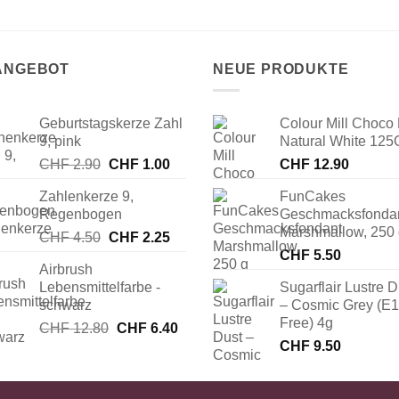
 ANGEBOT
NEUE PRODUKTE
Geburtstagskerze Zahl
Colour Mill Choco 
9, pink
Natural White 125
Ursprünglicher
Aktueller
CHF
2.90
CHF
1.00
CHF
12.90
Preis
Preis
Zahlenkerze 9,
FunCakes
war:
ist:
Regenbogen
Geschmacksfonda
CHF 2.90
CHF 1.00.
Marshmallow, 250
Ursprünglicher
Aktueller
CHF
4.50
CHF
2.25
Preis
Preis
CHF
5.50
Airbrush
war:
ist:
Lebensmittelfarbe -
Sugarflair Lustre D
CHF 4.50
CHF 2.25.
schwarz
– Cosmic Grey (E
Free) 4g
Ursprünglicher
Aktueller
CHF
12.80
CHF
6.40
Preis
Preis
CHF
9.50
war:
ist:
CHF 12.80
CHF 6.40.