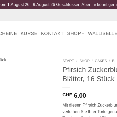
om 1.August 26 - 9.August 26 Geschlossen!Aber ihr könnt gerne
CHEINE
KURSE
KONTAKT
SHOP
WALLISELL
START
/
SHOP
/
CAKES
/
BL
Pfirsich Zuckerb
Blätter, 16 Stück
6.00
CHF
Mit diesen Pfirsich Zuckerblu
verleihen Sie Ihrer Torte gen