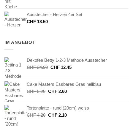
Ausstecher - Herzen 4er Set
CHF
13.50
IM ANGEBOT
Dekofee Betty 1-2-3 Methode Ausstecher
Ursprünglicher
Aktueller
CHF
24.90
CHF
12.45
Preis
Preis
war:
ist:
Cake Masters Essbares Gras hellblau
CHF 24.90
CHF 12.45.
Ursprünglicher
Aktueller
CHF
5.20
CHF
2.60
Preis
Preis
war:
ist:
Tortenplatte - rund (20cm) weiss
CHF 5.20
CHF 2.60.
Ursprünglicher
Aktueller
CHF
4.20
CHF
2.10
Preis
Preis
war:
ist:
CHF 4.20
CHF 2.10.