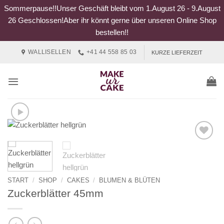
Sommerpause!!Unser Geschäft bleibt vom 1.August 26 - 9.August
26 Geschlossen!Aber ihr könnt gerne über unseren Online Shop
bestellen!!
Zum
WALLISELLEN
+41 44 558 85 03
KURZE LIEFERZEIT
Inhalt
springen
START
/
SHOP
/
CAKES
/
BLUMEN & BLÜTEN
Zuckerblätter 45mm