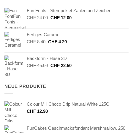
Fun Fonts - Stempelset Zahlen und Zeichen
Ursprünglicher
Aktueller
CHF
24.00
CHF
12.00
Preis
Preis
war:
ist:
Fertiges Caramel
CHF 24.00
CHF 12.00.
Ursprünglicher
Aktueller
CHF
8.40
CHF
4.20
Preis
Preis
war:
ist:
Backform - Hase 3D
CHF 8.40
CHF 4.20.
Ursprünglicher
Aktueller
CHF
45.00
CHF
22.50
Preis
Preis
war:
ist:
CHF 45.00
CHF 22.50.
NEUE PRODUKTE
Colour Mill Choco Drip Natural White 125G
CHF
12.90
FunCakes Geschmacksfondant Marshmallow, 250