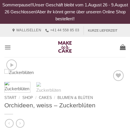
Sommerpause!!Unser Geschäft bleibt vom 1.August 26 - 9.August
26 Geschlossen!Aber ihr könnt gerne über unseren Online Shop
bestellen!!
Zum
WALLISELLEN
+41 44 558 85 03
KURZE LIEFERZEIT
Inhalt
springen
START
/
SHOP
/
CAKES
/
BLUMEN & BLÜTEN
Orchideen, weiss – Zuckerblüten