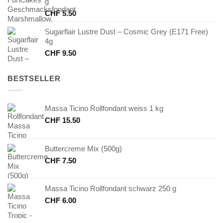
g
CHF
5.50
Sugarflair Lustre Dust – Cosmic Grey (E171 Free)
4g
CHF
9.50
BESTSELLER
Massa Ticino Rollfondant weiss 1 kg
CHF
15.50
Buttercreme Mix (500g)
CHF
7.50
Massa Ticino Rollfondant schwarz 250 g
CHF
6.00