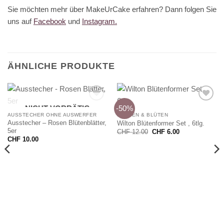
Sie möchten mehr über MakeUrCake erfahren? Dann folgen Sie
uns auf
Facebook
und
Instagram.
ÄHNLICHE PRODUKTE
-50%
NICHT VORRÄTIG
AUSSTECHER OHNE AUSWERFER
BLUMEN & BLÜTEN
Ausstecher – Rosen Blütenblätter,
Wilton Blütenformer Set , 6tlg.
5er
Ursprünglicher
Aktueller
CHF
12.00
CHF
6.00
Preis
Preis
CHF
10.00
war:
ist:
CHF 12.00
CHF 6.00.