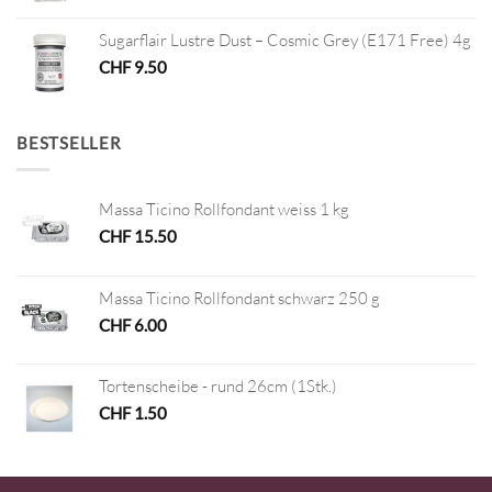
Sugarflair Lustre Dust – Cosmic Grey (E171 Free) 4g
CHF
9.50
BESTSELLER
Massa Ticino Rollfondant weiss 1 kg
CHF
15.50
Massa Ticino Rollfondant schwarz 250 g
CHF
6.00
Tortenscheibe - rund 26cm (1Stk.)
CHF
1.50