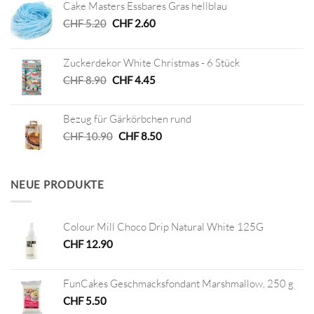
Cake Masters Essbares Gras hellblau
Ursprünglicher
Aktueller
CHF
5.20
CHF
2.60
Preis
Preis
war:
ist:
Zuckerdekor White Christmas - 6 Stück
CHF 5.20
CHF 2.60.
Ursprünglicher
Aktueller
CHF
8.90
CHF
4.45
Preis
Preis
war:
ist:
Bezug für Gärkörbchen rund
CHF 8.90
CHF 4.45.
Ursprünglicher
Aktueller
CHF
10.90
CHF
8.50
Preis
Preis
war:
ist:
CHF 10.90
CHF 8.50.
NEUE PRODUKTE
Colour Mill Choco Drip Natural White 125G
CHF
12.90
FunCakes Geschmacksfondant Marshmallow, 250 g
CHF
5.50