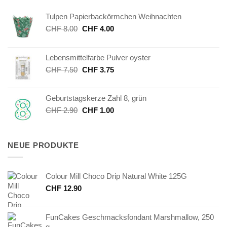
Tulpen Papierbackörmchen Weihnachten
Ursprünglicher
Aktueller
CHF
8.00
CHF
4.00
Preis
Preis
war:
ist:
Lebensmittelfarbe Pulver oyster
CHF 8.00
CHF 4.00.
Ursprünglicher
Aktueller
CHF
7.50
CHF
3.75
Preis
Preis
war:
ist:
Geburtstagskerze Zahl 8, grün
CHF 7.50
CHF 3.75.
Ursprünglicher
Aktueller
CHF
2.90
CHF
1.00
Preis
Preis
war:
ist:
CHF 2.90
CHF 1.00.
NEUE PRODUKTE
Colour Mill Choco Drip Natural White 125G
CHF
12.90
FunCakes Geschmacksfondant Marshmallow, 250
g