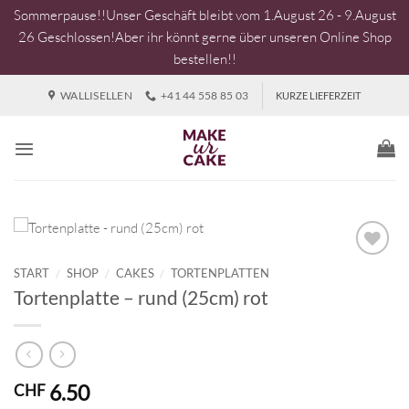
Sommerpause!!Unser Geschäft bleibt vom 1.August 26 - 9.August
26 Geschlossen!Aber ihr könnt gerne über unseren Online Shop
bestellen!!
Zum
WALLISELLEN
+41 44 558 85 03
KURZE LIEFERZEIT
Inhalt
springen
START
/
SHOP
/
CAKES
/
TORTENPLATTEN
Tortenplatte – rund (25cm) rot
6.50
CHF