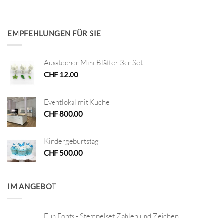
EMPFEHLUNGEN FÜR SIE
Ausstecher Mini Blätter 3er Set
CHF
12.00
Eventlokal mit Küche
CHF
800.00
Kindergeburtstag
CHF
500.00
IM ANGEBOT
Fun Fonts - Stempelset Zahlen und Zeichen