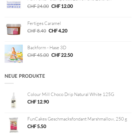
Ursprünglicher
Aktueller
CHF
24.00
CHF
12.00
Preis
Preis
war:
ist:
Fertiges Caramel
CHF 24.00
CHF 12.00.
Ursprünglicher
Aktueller
CHF
8.40
CHF
4.20
Preis
Preis
war:
ist:
Backform - Hase 3D
CHF 8.40
CHF 4.20.
Ursprünglicher
Aktueller
CHF
45.00
CHF
22.50
Preis
Preis
war:
ist:
CHF 45.00
CHF 22.50.
NEUE PRODUKTE
Colour Mill Choco Drip Natural White 125G
CHF
12.90
FunCakes Geschmacksfondant Marshmallow, 250 g
CHF
5.50