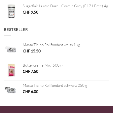
Sugarflair Lustre Dust – Cosmic Grey (E171 Free) 4g
CHF
9.50
BESTSELLER
Massa Ticino Rollfondant weiss 1 kg
CHF
15.50
Buttercreme Mix (500g)
CHF
7.50
Massa Ticino Rollfondant schwarz 250 g
CHF
6.00