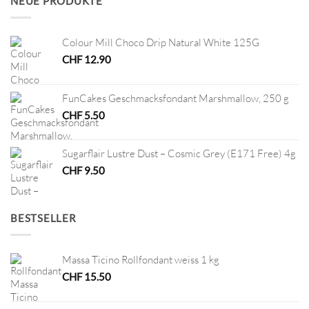
NEUE PRODUKTE
Colour Mill Choco Drip Natural White 125G
CHF
12.90
FunCakes Geschmacksfondant Marshmallow, 250 g
CHF
5.50
Sugarflair Lustre Dust – Cosmic Grey (E171 Free) 4g
CHF
9.50
BESTSELLER
Massa Ticino Rollfondant weiss 1 kg
CHF
15.50