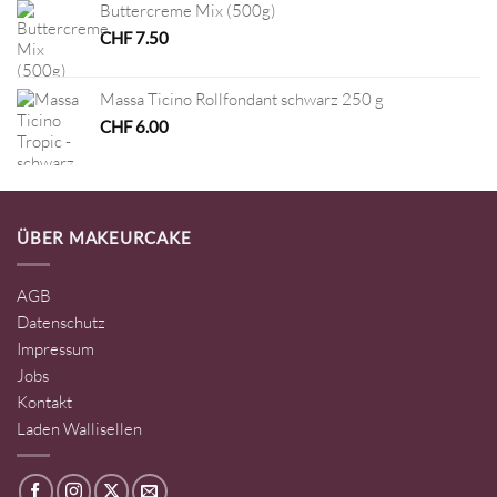
Buttercreme Mix (500g)
CHF
7.50
Massa Ticino Rollfondant schwarz 250 g
CHF
6.00
ÜBER MAKEURCAKE
AGB
Datenschutz
Impressum
Jobs
Kontakt
Laden Wallisellen