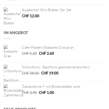
Ausstecher Mini Blätter 3er Set
CHF
12.00
IM ANGEBOT
Cake Masters Essbares Gras grün
Ursprünglicher
Aktueller
CHF
5.20
CHF
2.60
Preis
Preis
war:
ist:
Silikonform - Backform geometrisches Herz
CHF 5.20
CHF 2.60.
Ursprünglicher
Aktueller
CHF
38.00
CHF
19.00
Preis
Preis
war:
ist:
Zahlenkerze 9, mit Blütenblätter pink
CHF 38.00
CHF 19.00.
Ursprünglicher
Aktueller
CHF
3.90
CHF
1.00
Preis
Preis
war:
ist:
CHF 3.90
CHF 1.00.