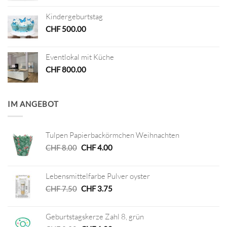
Kindergeburtstag
CHF
500.00
Eventlokal mit Küche
CHF
800.00
IM ANGEBOT
Tulpen Papierbackörmchen Weihnachten
Ursprünglicher
Aktueller
CHF
8.00
CHF
4.00
Preis
Preis
war:
ist:
Lebensmittelfarbe Pulver oyster
CHF 8.00
CHF 4.00.
Ursprünglicher
Aktueller
CHF
7.50
CHF
3.75
Preis
Preis
war:
ist:
Geburtstagskerze Zahl 8, grün
CHF 7.50
CHF 3.75.