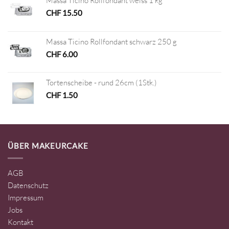
Massa Ticino Rollfondant weiss 1 kg
CHF
15.50
Massa Ticino Rollfondant schwarz 250 g
CHF
6.00
Tortenscheibe - rund 26cm (1Stk.)
CHF
1.50
ÜBER MAKEURCAKE
AGB
Datenschutz
Impressum
Jobs
Kontakt