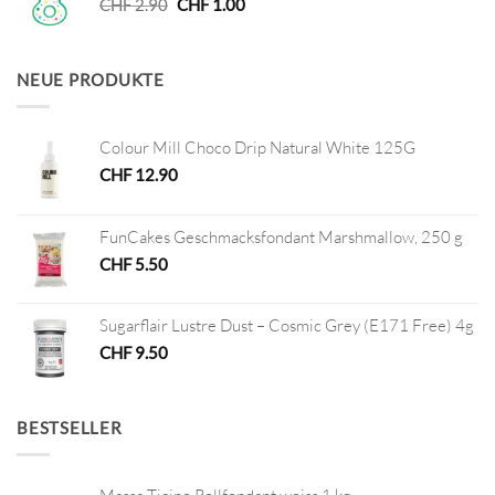
Ursprünglicher
Aktueller
CHF
2.90
CHF
1.00
Preis
Preis
war:
ist:
CHF 2.90
CHF 1.00.
NEUE PRODUKTE
Colour Mill Choco Drip Natural White 125G
CHF
12.90
FunCakes Geschmacksfondant Marshmallow, 250 g
CHF
5.50
Sugarflair Lustre Dust – Cosmic Grey (E171 Free) 4g
CHF
9.50
BESTSELLER