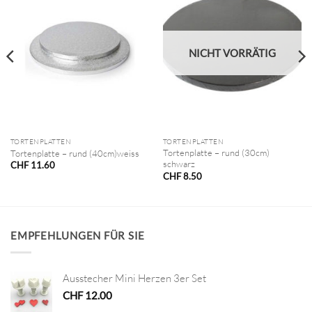
NICHT VORRÄTIG
TORTENPLATTEN
TORTENPLATTEN
Tortenplatte – rund (30cm)
Tortenplatte – rund (40cm)weiss
schwarz
CHF
11.60
CHF
8.50
EMPFEHLUNGEN FÜR SIE
Ausstecher Mini Herzen 3er Set
CHF
12.00