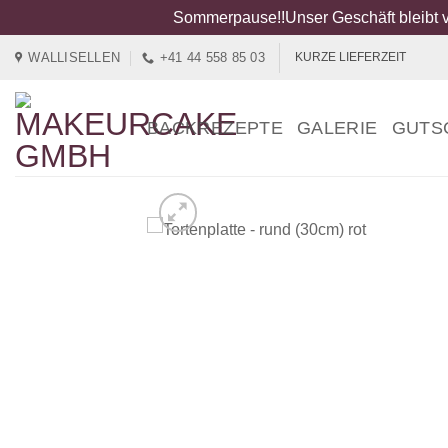
Sommerpause!!Unser Geschäft bleibt v
Zum
WALLISELLEN
+41 44 558 85 03
KURZE LIEFERZEIT
Inhalt
springen
BACKREZEPTE
GALERIE
GUTS