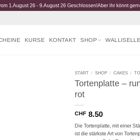
om 1.August 26 - 9.August 26 Geschlossen!Aber ihr könnt gerne
CHEINE
KURSE
KONTAKT
SHOP
WALLISELL
START
/
SHOP
/
CAKES
/
TO
Tortenplatte – r
rot
8.50
CHF
Die Tortenplatte, mit einer S
ist die stärkste Art von Torten