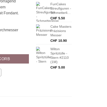
vorragend
FunCakes
 dem
Streufiguren -
Schmetterlinge
it Fondant.
CHF
5.50
Cake Masters
Durchmesser
Präzisions
Messer
CHF
10.90
 Menge
Wilton
Spritztülle -
Stern #2110
KORB
(1M)
CHF
5.00