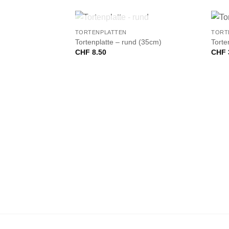
+
+
NICHT VORRÄTIG
TORTENPLATTEN
TORT
Tortenplatte – rund (35cm)
Torte
CHF
8.50
CHF
uadrat (15cm)