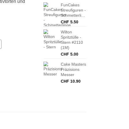
tivtorten und
FunCakes
Streufiguren -
Schmetterlinge
CHF
5.50
Wilton
Spritztülle -
Stern #2110
(1M)
CHF
5.00
Cake Masters
Präzisions
Messer
CHF
10.90