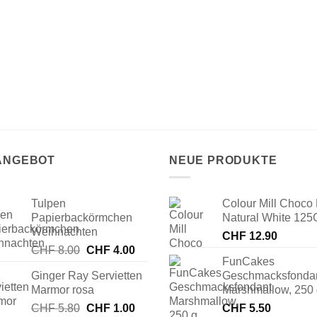
 ANGEBOT
NEUE PRODUKTE
Tulpen
Colour Mill Choco 
Papierbackörmchen
Natural White 125
Weihnachten
CHF
12.90
Ursprünglicher
Aktueller
CHF
8.00
CHF
4.00
FunCakes
Preis
Preis
Ginger Ray Servietten
Geschmacksfonda
war:
ist:
Marmor rosa
Marshmallow, 250
CHF 8.00
CHF 4.00.
Ursprünglicher
Aktueller
CHF
5.80
CHF
1.00
CHF
5.50