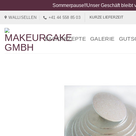
Sommerpause!!Unser Geschäft bleibt v
Zum
WALLISELLEN
+41 44 558 85 03
KURZE LIEFERZEIT
Inhalt
springen
BACKREZEPTE
GALERIE
GUTS