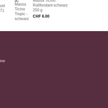
Massa Ticino
Rollfondant schwarz
ust
250 g
171
CHF
6.00
ine