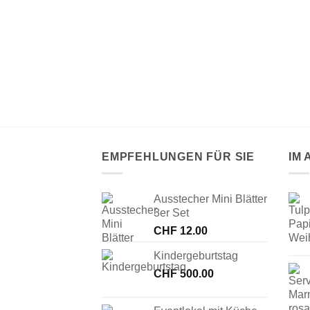
d (35cm)
EMPFEHLUNGEN FÜR SIE
IM
Ausstecher Mini Blätter
3er Set
CHF
12.00
Kindergeburtstag
CHF
500.00