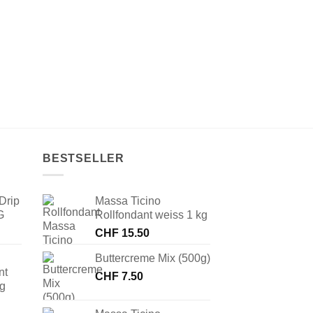
BESTSELLER
Drip
Massa Ticino
G
Rollfondant weiss 1 kg
CHF
15.50
Buttercreme Mix (500g)
nt
CHF
7.50
 g