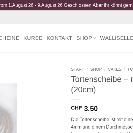
om 1.August 26 - 9.August 26 Geschlossen!Aber ihr könnt gerne
CHEINE
KURSE
KONTAKT
SHOP
WALLISELL
START
/
SHOP
/
CAKES
/
TO
Tortenscheibe – 
(20cm)
3.50
CHF
Die Tortenscheibe ist mit eine
4mm und einem Durchmesser