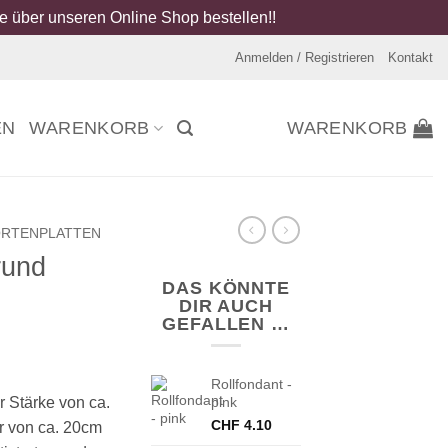
 über unseren Online Shop bestellen!!
Anmelden / Registrieren
Kontakt
EN
WARENKORB
WARENKORB
RTENPLATTEN
rund
DAS KÖNNTE
DIR AUCH
GEFALLEN …
Rollfondant -
r Stärke von ca.
pink
CHF
4.10
 von ca. 20cm