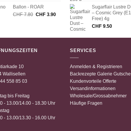
Preis
Preis
Ballon - ROAR
Sugarflair Lustre D
war:
ist:
– Cosmic Grey (E
Ursprünglicher
Aktueller
CHF
7.80
CHF 5.80
CHF
3.90
CHF 1.00.
Free) 4g
Preis
Preis
CHF
9.50
war:
ist:
CHF 7.80
CHF 3.90.
FNUNGSZEITEN
SERVICES
tiarkade 10
Anmelden & Registrieren
 Wallisellen
Backrezepte
Galerie
Gutsche
44 558 85 03
Kundenvorteile
Offerte
Versandinformationen
ag bis Freitag
Wholesale/Grossabnehmer
0 - 13.00/14.00 - 18.30 Uhr
Häufige Fragen
stag
0 - 13.00/13.30 - 16.00 Uhr