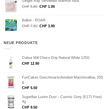
Ginger Ray Servietten Marmor rosa
CHF 8.00
CHF 4.00.
Ursprünglicher
Aktueller
CHF
5.80
CHF
1.00
Preis
Preis
war:
ist:
Ballon - ROAR
CHF 5.80
CHF 1.00.
Ursprünglicher
Aktueller
CHF
7.80
CHF
3.90
Preis
Preis
war:
ist:
CHF 7.80
CHF 3.90.
NEUE PRODUKTE
Colour Mill Choco Drip Natural White 125G
CHF
12.90
FunCakes Geschmacksfondant Marshmallow, 250
g
CHF
5.50
Sugarflair Lustre Dust – Cosmic Grey (E171 Free)
4g
CHF
9.50