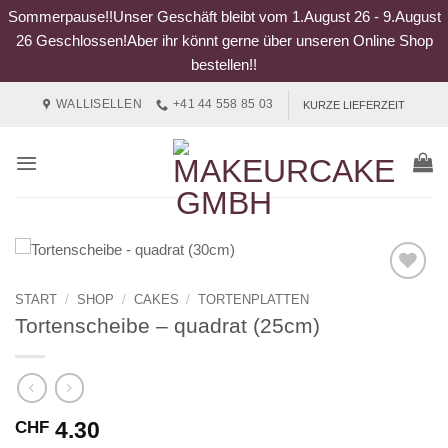
Sommerpause!!Unser Geschäft bleibt vom 1.August 26 - 9.August
26 Geschlossen!Aber ihr könnt gerne über unseren Online Shop
bestellen!!
Zum
WALLISELLEN
+41 44 558 85 03
KURZE LIEFERZEIT
Inhalt
springen
START
/
SHOP
/
CAKES
/
TORTENPLATTEN
Tortenscheibe – quadrat (25cm)
4.30
CHF