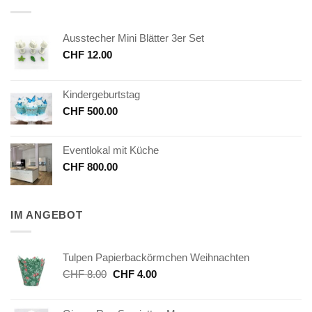
Ausstecher Mini Blätter 3er Set
CHF
12.00
Kindergeburtstag
CHF
500.00
Eventlokal mit Küche
CHF
800.00
IM ANGEBOT
Tulpen Papierbackörmchen Weihnachten
Ursprünglicher
Aktueller
CHF
8.00
CHF
4.00
Preis
Preis
war:
ist: