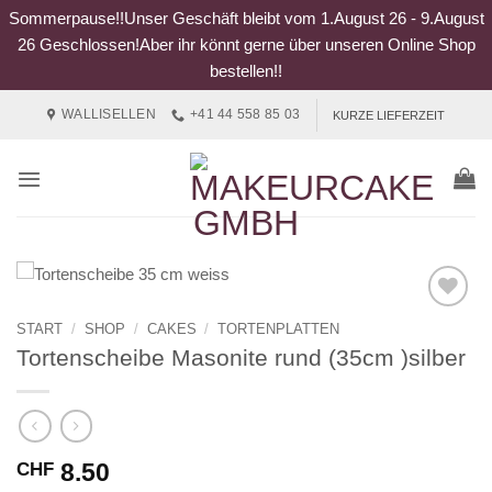
Sommerpause!!Unser Geschäft bleibt vom 1.August 26 - 9.August
26 Geschlossen!Aber ihr könnt gerne über unseren Online Shop
bestellen!!
Zum
WALLISELLEN
+41 44 558 85 03
KURZE LIEFERZEIT
Inhalt
springen
START
/
SHOP
/
CAKES
/
TORTENPLATTEN
Tortenscheibe Masonite rund (35cm )silber
8.50
CHF