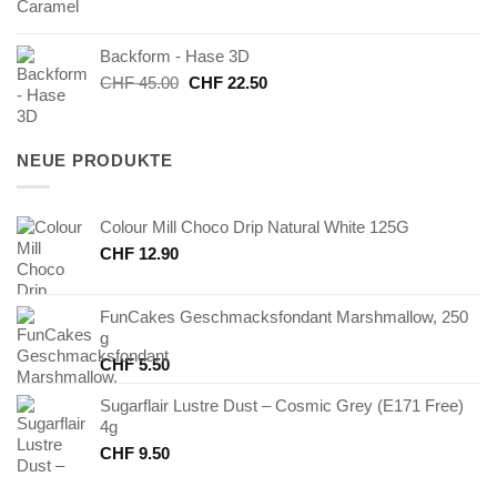
Preis
Preis
war:
ist:
Backform - Hase 3D
CHF 8.40
CHF 4.20.
Ursprünglicher
Aktueller
CHF
45.00
CHF
22.50
Preis
Preis
war:
ist:
CHF 45.00
CHF 22.50.
NEUE PRODUKTE
Colour Mill Choco Drip Natural White 125G
CHF
12.90
FunCakes Geschmacksfondant Marshmallow, 250
g
CHF
5.50
Sugarflair Lustre Dust – Cosmic Grey (E171 Free)
4g
CHF
9.50