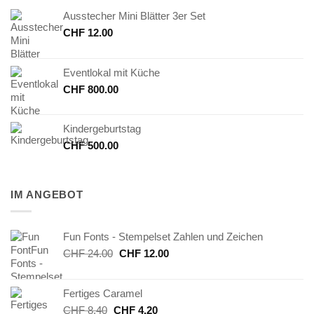
Ausstecher Mini Blätter 3er Set
CHF
12.00
Eventlokal mit Küche
CHF
800.00
Kindergeburtstag
CHF
500.00
IM ANGEBOT
Fun Fonts - Stempelset Zahlen und Zeichen
Ursprünglicher
Aktueller
CHF
24.00
CHF
12.00
Preis
Preis
war:
ist:
Fertiges Caramel
CHF 24.00
CHF 12.00.
Ursprünglicher
Aktueller
CHF
8.40
CHF
4.20