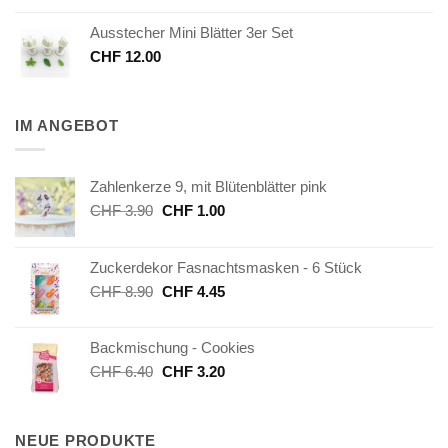
Ausstecher Mini Blätter 3er Set
CHF
12.00
IM ANGEBOT
Zahlenkerze 9, mit Blütenblätter pink
Ursprünglicher
Aktueller
CHF
3.90
CHF
1.00
Preis
Preis
war:
ist:
Zuckerdekor Fasnachtsmasken - 6 Stück
CHF 3.90
CHF 1.00.
Ursprünglicher
Aktueller
CHF
8.90
CHF
4.45
Preis
Preis
war:
ist:
Backmischung - Cookies
CHF 8.90
CHF 4.45.
Ursprünglicher
Aktueller
CHF
6.40
CHF
3.20
Preis
Preis
war:
ist:
CHF 6.40
CHF 3.20.
NEUE PRODUKTE