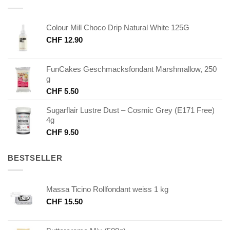
Colour Mill Choco Drip Natural White 125G
CHF
12.90
FunCakes Geschmacksfondant Marshmallow, 250
g
CHF
5.50
Sugarflair Lustre Dust – Cosmic Grey (E171 Free)
4g
CHF
9.50
BESTSELLER
Massa Ticino Rollfondant weiss 1 kg
CHF
15.50