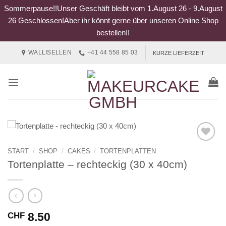
Sommerpause!!Unser Geschäft bleibt vom 1.August 26 - 9.August
26 Geschlossen!Aber ihr könnt gerne über unseren Online Shop
bestellen!!
Zum
WALLISELLEN
+41 44 558 85 03
KURZE LIEFERZEIT
Inhalt
springen
START
/
SHOP
/
CAKES
/
TORTENPLATTEN
Tortenplatte – rechteckig (30 x 40cm)
8.50
CHF