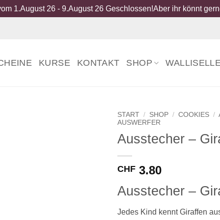
om 1.August 26 - 9.August 26 Geschlossen!Aber ihr könnt gerne
CHEINE
KURSE
KONTAKT
SHOP
WALLISELL
START
/
SHOP
/
COOKIES
/
AUSWERFER
Ausstecher – Gira
3.80
CHF
Ausstecher – Gira
Jedes Kind kennt Giraffen au