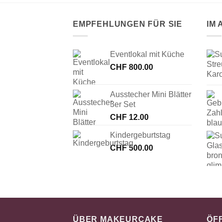
EMPFEHLUNGEN FÜR SIE
IM
Eventlokal mit Küche
CHF
800.00
Ausstecher Mini Blätter
3er Set
CHF
12.00
Kindergeburtstag
CHF
500.00
ÜBER MAKEURCAKE
ÖF