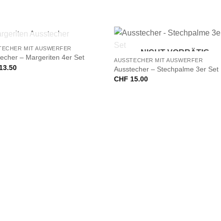
+
NICHT VORRÄTIG
TECHER MIT AUSWERFER
NICHT VORRÄTIG
echer – Margeriten 4er Set
AUSSTECHER MIT AUSWERFER
13.50
Ausstecher – Stechpalme 3er Set
CHF
15.00