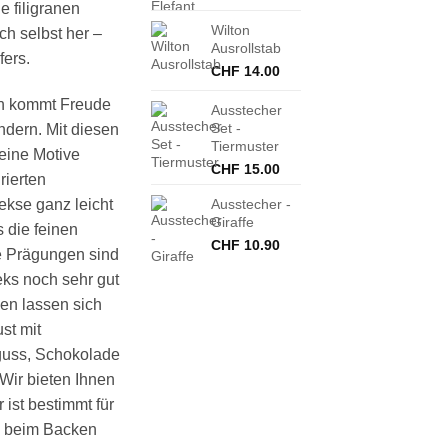
e filigranen
Wilton
ch selbst her –
Ausrollstab
fers.
CHF
14.00
rn kommt Freude
Ausstecher
Set -
indern. Mit diesen
Tiermuster
eine Motive
CHF
15.00
rierten
ekse ganz leicht
Ausstecher -
Giraffe
 die feinen
CHF
10.90
e Prägungen sind
ks noch sehr gut
en lassen sich
st mit
rguss, Schokolade
Wir bieten Ihnen
 ist bestimmt für
ß beim Backen