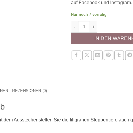
auf
Facebook
und
Instagram.
Nur noch 7 vorrätig
Ausstecher - Giraffe, gelb Me
IN DEN WAREN
ONEN
REZENSIONEN (0)
lb
t dem Ausstecher stellen Sie die filigranen Steppentiere auch g