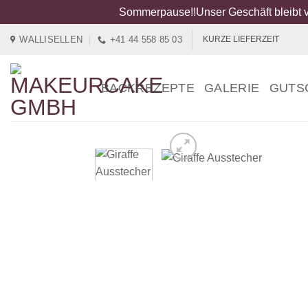
Sommerpause!!Unser Geschäft bleibt v
Zum
WALLISELLEN
+41 44 558 85 03
KURZE LIEFERZEIT
Inhalt
springen
BACKREZEPTE
GALERIE
GUTS