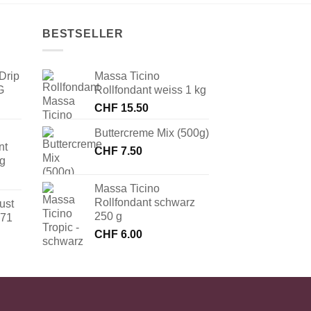
BESTSELLER
Drip
Massa Ticino
G
Rollfondant weiss 1 kg
CHF
15.50
Buttercreme Mix (500g)
nt
CHF
7.50
 g
Massa Ticino
Rollfondant schwarz
ust
250 g
171
CHF
6.00