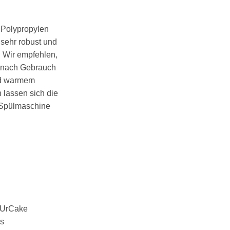
 Polypropylen
t sehr robust und
. Wir empfehlen,
r nach Gebrauch
end warmem
 lassen sich die
r Spülmaschine
eUrCake
ns