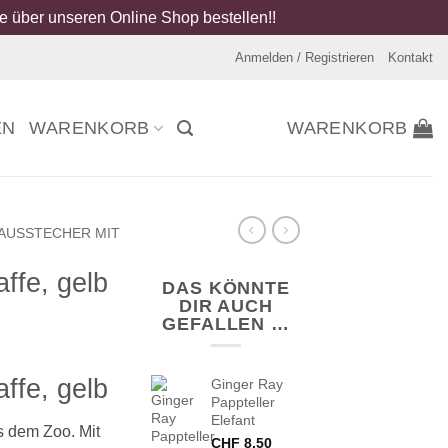
 über unseren Online Shop bestellen!!
Anmelden / Registrieren
Kontakt
EN
WARENKORB
WARENKORB
AUSSTECHER MIT
ffe, gelb
DAS KÖNNTE
DIR AUCH
GEFALLEN …
ffe, gelb
Ginger Ray
Pappteller
Elefant
s dem Zoo. Mit
CHF
8.50