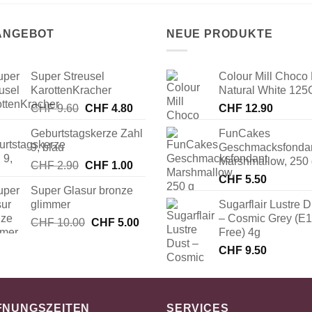
 ANGEBOT
NEUE PRODUKTE
Super Streusel
Colour Mill Choco 
KarottenKracher
Natural White 125
Ursprünglicher
Aktueller
CHF
9.60
CHF
4.80
CHF
12.90
Preis
Preis
Geburtstagskerze Zahl
FunCakes
war:
ist:
9, blau
Geschmacksfonda
CHF 9.60
CHF 4.80.
Marshmallow, 250
Ursprünglicher
Aktueller
CHF
2.90
CHF
1.00
Preis
Preis
CHF
5.50
Super Glasur bronze
war:
ist:
glimmer
Sugarflair Lustre D
CHF 2.90
CHF 1.00.
– Cosmic Grey (E
Ursprünglicher
Aktueller
CHF
10.00
CHF
5.00
Free) 4g
Preis
Preis
CHF
9.50
war:
ist:
CHF 10.00
CHF 5.00.
FNUNGSZEITEN
SERVICES