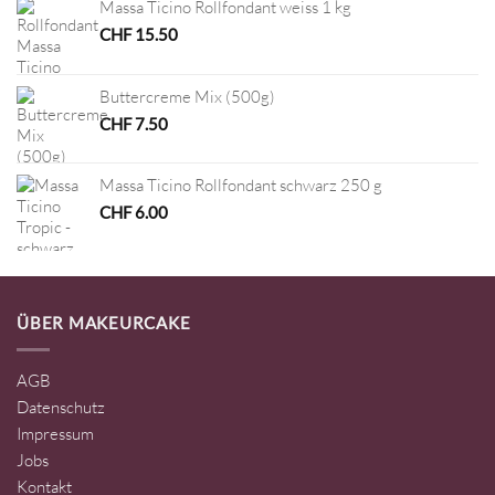
Massa Ticino Rollfondant weiss 1 kg
CHF
15.50
Buttercreme Mix (500g)
CHF
7.50
Massa Ticino Rollfondant schwarz 250 g
CHF
6.00
ÜBER MAKEURCAKE
AGB
Datenschutz
Impressum
Jobs
Kontakt