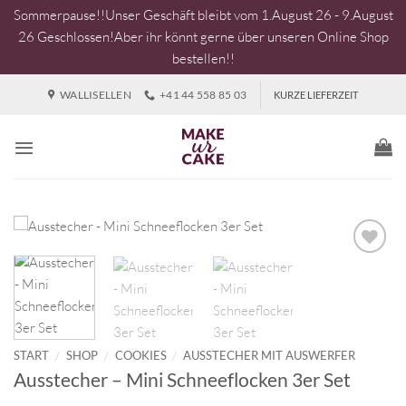
Sommerpause!!Unser Geschäft bleibt vom 1.August 26 - 9.August
26 Geschlossen!Aber ihr könnt gerne über unseren Online Shop
bestellen!!
Zum
WALLISELLEN
+41 44 558 85 03
KURZE LIEFERZEIT
Inhalt
springen
START
/
SHOP
/
COOKIES
/
AUSSTECHER MIT AUSWERFER
Ausstecher – Mini Schneeflocken 3er Set