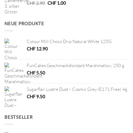
Ursprünglicher
Aktueller
CHF
2.90
CHF
1.00
Preis
Preis
war:
ist:
CHF 2.90
CHF 1.00.
NEUE PRODUKTE
Colour Mill Choco Drip Natural White 125G
CHF
12.90
FunCakes Geschmacksfondant Marshmallow, 250 g
CHF
5.50
Sugarflair Lustre Dust – Cosmic Grey (E171 Free) 4g
CHF
9.50
BESTSELLER