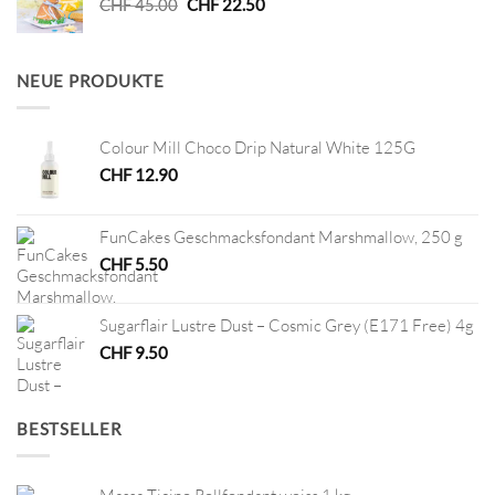
Ursprünglicher
Aktueller
CHF
45.00
CHF
22.50
Preis
Preis
war:
ist:
CHF 45.00
CHF 22.50.
NEUE PRODUKTE
Colour Mill Choco Drip Natural White 125G
CHF
12.90
FunCakes Geschmacksfondant Marshmallow, 250 g
CHF
5.50
Sugarflair Lustre Dust – Cosmic Grey (E171 Free) 4g
CHF
9.50
BESTSELLER