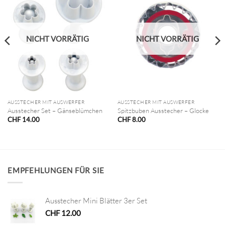
NICHT VORRÄTIG
NICHT VORRÄTIG
AUSSTECHER MIT AUSWERFER
AUSSTECHER MIT AUSWERFER
Ausstecher Set – Gänseblümchen
Spitzbuben Ausstecher – Glocke
CHF
14.00
CHF
8.00
EMPFEHLUNGEN FÜR SIE
Ausstecher Mini Blätter 3er Set
CHF
12.00