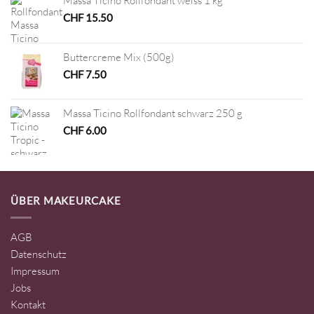
Massa Ticino Rollfondant weiss 1 kg
CHF
15.50
Buttercreme Mix (500g)
CHF
7.50
Massa Ticino Rollfondant schwarz 250 g
CHF
6.00
ÜBER MAKEURCAKE
AGB
Datenschutz
Impressum
Jobs
Kontakt