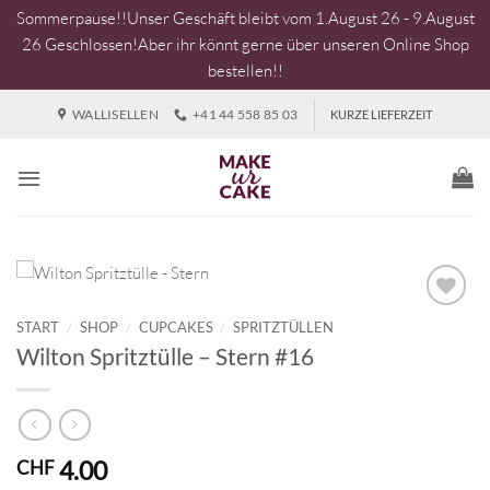
Sommerpause!!Unser Geschäft bleibt vom 1.August 26 - 9.August
26 Geschlossen!Aber ihr könnt gerne über unseren Online Shop
bestellen!!
Zum
WALLISELLEN
+41 44 558 85 03
KURZE LIEFERZEIT
Inhalt
springen
START
/
SHOP
/
CUPCAKES
/
SPRITZTÜLLEN
Wilton Spritztülle – Stern #16
4.00
CHF