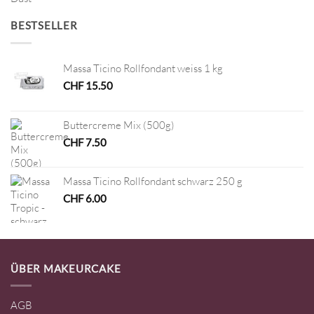
BESTSELLER
Massa Ticino Rollfondant weiss 1 kg
CHF
15.50
Buttercreme Mix (500g)
CHF
7.50
Massa Ticino Rollfondant schwarz 250 g
CHF
6.00
ÜBER MAKEURCAKE
AGB