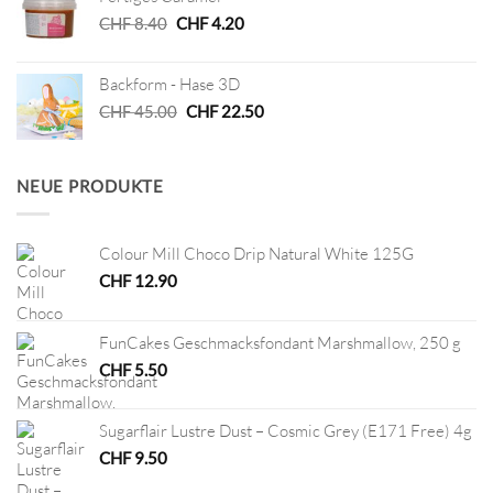
Ursprünglicher
Aktueller
CHF
8.40
CHF
4.20
Preis
Preis
war:
ist:
Backform - Hase 3D
CHF 8.40
CHF 4.20.
Ursprünglicher
Aktueller
CHF
45.00
CHF
22.50
Preis
Preis
war:
ist:
CHF 45.00
CHF 22.50.
NEUE PRODUKTE
Colour Mill Choco Drip Natural White 125G
CHF
12.90
FunCakes Geschmacksfondant Marshmallow, 250 g
CHF
5.50
Sugarflair Lustre Dust – Cosmic Grey (E171 Free) 4g
CHF
9.50