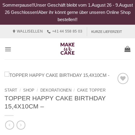
Sommerpause!!Unser Geschäft bleibt vom 1.August 26 - 9.August
26 Geschlossen!Aber ihr könnt gerne über unseren Online Shop
bestellen!!
Zum
WALLISELLEN
+41 44 558 85 03
KURZE LIEFERZEIT
Inhalt
springen
START
/
SHOP
/
DEKORATIONEN
/
CAKE TOPPER
TOPPER HAPPY CAKE BIRTHDAY
15,4X10CM –