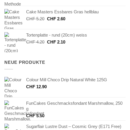
Preis
Preis
war:
ist:
Cake Masters Essbares Gras hellblau
CHF 24.90
CHF 12.45.
Ursprünglicher
Aktueller
CHF
5.20
CHF
2.60
Preis
Preis
war:
ist:
Tortenplatte - rund (20cm) weiss
CHF 5.20
CHF 2.60.
Ursprünglicher
Aktueller
CHF
4.20
CHF
2.10
Preis
Preis
war:
ist:
CHF 4.20
CHF 2.10.
NEUE PRODUKTE
Colour Mill Choco Drip Natural White 125G
CHF
12.90
FunCakes Geschmacksfondant Marshmallow, 250
g
CHF
5.50
Sugarflair Lustre Dust – Cosmic Grey (E171 Free)