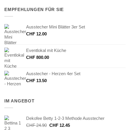
EMPFEHLUNGEN FÜR SIE
Ausstecher Mini Blätter 3er Set
CHF
12.00
Eventlokal mit Küche
CHF
800.00
Ausstecher - Herzen 4er Set
CHF
13.50
IM ANGEBOT
Dekofee Betty 1-2-3 Methode Ausstecher
Ursprünglicher
Aktueller
CHF
24.90
CHF
12.45