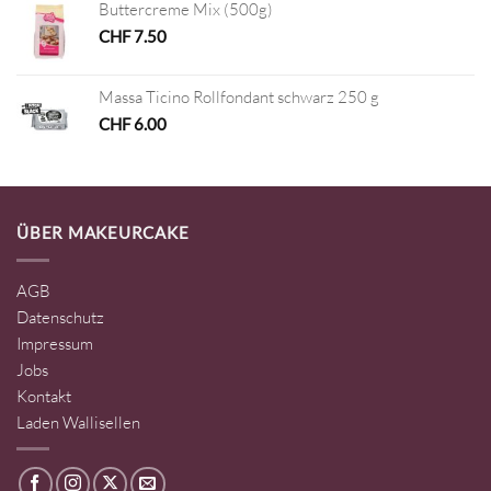
Buttercreme Mix (500g)
CHF
7.50
Massa Ticino Rollfondant schwarz 250 g
CHF
6.00
ÜBER MAKEURCAKE
AGB
Datenschutz
Impressum
Jobs
Kontakt
Laden Wallisellen