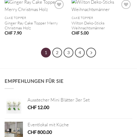
CAKE TOPPER
CAKE TOPPER
Ginger Ray Cake Topper Merry
Wilton Deko-Sticks
Christmas Holz
Weihnachtsmänner
CHF
7.90
CHF
5.00
1
2
3
4
EMPFEHLUNGEN FÜR SIE
Ausstecher Mini Blätter 3er Set
CHF
12.00
Eventlokal mit Küche
CHF
800.00