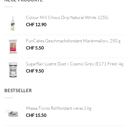
Colour Mill Choco Drip Natural White 125G
CHF
12.90
FunCakes Geschmacksfondant Marshmallow, 250 g
CHF
5.50
Sugarflair Lustre Dust – Cosmic Grey (E171 Free) 4g
CHF
9.50
BESTSELLER
Massa Ticino Rollfondant weiss 1 kg
CHF
15.50