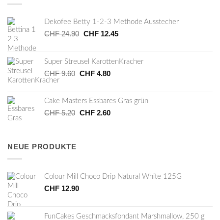
Dekofee Betty 1-2-3 Methode Ausstecher
CHF
24.90
Ursprünglicher
CHF
12.45
Aktueller
Preis
Preis
war:
ist:
Super Streusel KarottenKracher
CHF 24.90
CHF 12.45.
CHF
9.60
Ursprünglicher
CHF
4.80
Aktueller
Preis
Preis
war:
ist:
Cake Masters Essbares Gras grün
CHF 9.60
CHF 4.80.
CHF
5.20
Ursprünglicher
CHF
2.60
Aktueller
Preis
Preis
war:
ist:
CHF 5.20
CHF 2.60.
NEUE PRODUKTE
Colour Mill Choco Drip Natural White 125G
CHF
12.90
FunCakes Geschmacksfondant Marshmallow, 250 g