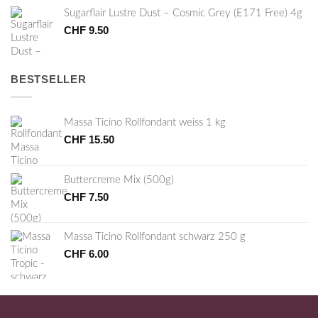
Sugarflair Lustre Dust – Cosmic Grey (E171 Free) 4g
CHF
9.50
BESTSELLER
Massa Ticino Rollfondant weiss 1 kg
CHF
15.50
Buttercreme Mix (500g)
CHF
7.50
Massa Ticino Rollfondant schwarz 250 g
CHF
6.00