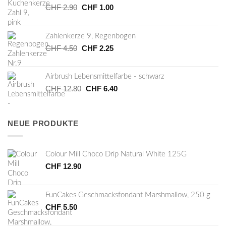
CHF
2.90
Ursprünglicher
CHF
1.00
Aktueller
Preis
Preis
war:
ist:
Zahlenkerze 9, Regenbogen
CHF 2.90
CHF 1.00.
CHF
4.50
Ursprünglicher
CHF
2.25
Aktueller
Preis
Preis
war:
ist:
Airbrush Lebensmittelfarbe - schwarz
CHF 4.50
CHF 2.25.
CHF
12.80
Ursprünglicher
CHF
6.40
Aktueller
Preis
Preis
war:
ist:
CHF 12.80
CHF 6.40.
NEUE PRODUKTE
Colour Mill Choco Drip Natural White 125G
CHF
12.90
FunCakes Geschmacksfondant Marshmallow, 250 g
CHF
5.50