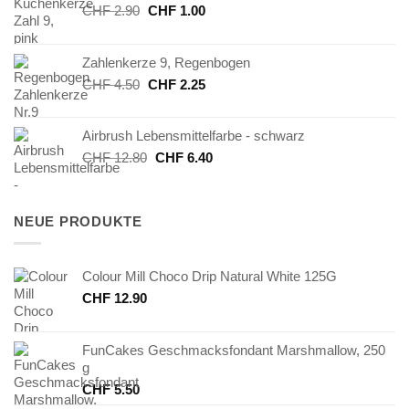
Ursprünglicher
Aktueller
CHF
2.90
CHF
1.00
Preis
Preis
war:
ist:
Zahlenkerze 9, Regenbogen
CHF 2.90
CHF 1.00.
Ursprünglicher
Aktueller
CHF
4.50
CHF
2.25
Preis
Preis
war:
ist:
Airbrush Lebensmittelfarbe - schwarz
CHF 4.50
CHF 2.25.
Ursprünglicher
Aktueller
CHF
12.80
CHF
6.40
Preis
Preis
war:
ist:
CHF 12.80
CHF 6.40.
NEUE PRODUKTE
Colour Mill Choco Drip Natural White 125G
CHF
12.90
FunCakes Geschmacksfondant Marshmallow, 250
g
CHF
5.50