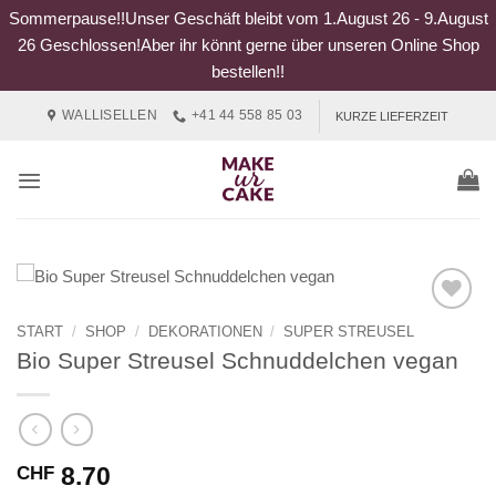
Sommerpause!!Unser Geschäft bleibt vom 1.August 26 - 9.August
26 Geschlossen!Aber ihr könnt gerne über unseren Online Shop
bestellen!!
Zum
WALLISELLEN
+41 44 558 85 03
KURZE LIEFERZEIT
Inhalt
springen
START
/
SHOP
/
DEKORATIONEN
/
SUPER STREUSEL
Bio Super Streusel Schnuddelchen vegan
8.70
CHF