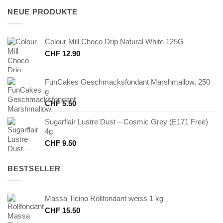
CHF 7.80
CHF 3.90.
NEUE PRODUKTE
Colour Mill Choco Drip Natural White 125G
CHF
12.90
FunCakes Geschmacksfondant Marshmallow, 250
g
CHF
5.50
Sugarflair Lustre Dust – Cosmic Grey (E171 Free)
4g
CHF
9.50
BESTSELLER
Massa Ticino Rollfondant weiss 1 kg
CHF
15.50