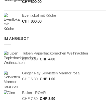
CHF
500.00
Eventlokal mit Küche
CHF
800.00
IM ANGEBOT
Tulpen Papierbackörmchen Weihnachten
Ursprünglicher
Aktueller
CHF
8.00
CHF
4.00
Preis
Preis
war:
ist:
Ginger Ray Servietten Marmor rosa
CHF 8.00
CHF 4.00.
Ursprünglicher
Aktueller
CHF
5.80
CHF
1.00
Preis
Preis
war:
ist:
Ballon - ROAR
CHF 5.80
CHF 1.00.
Ursprünglicher
Aktueller
CHF
7.80
CHF
3.90
Preis
Preis
war:
ist: