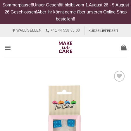
Sommerpause!!Unser Geschäft bleibt vom 1.August 26 - 9.August
26 Geschlossen!Aber ihr könnt gerne über unseren Online Shop
bestellen!!
Zum
WALLISELLEN
+41 44 558 85 03
KURZE LIEFERZEIT
Inhalt
springen