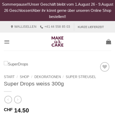
Sommerpause!!Unser Geschäft bleibt vom 1.August 26 - 9.August
26 Geschlossen!Aber ihr könnt gerne über unseren Online Shop
bestellen!!
Zum
WALLISELLEN
+41 44 558 85 03
KURZE LIEFERZEIT
Inhalt
springen
START
/
SHOP
/
DEKORATIONEN
/
SUPER STREUSEL
Super Drops weiss 300g
14.50
CHF