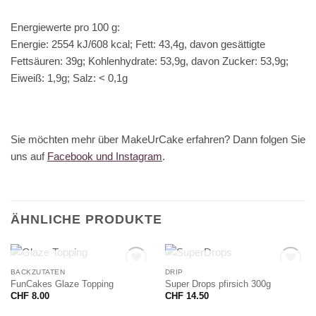
Energiewerte pro 100 g:
Energie: 2554 kJ/608 kcal; Fett: 43,4g, davon gesättigte
Fettsäuren: 39g; Kohlenhydrate: 53,9g, davon Zucker: 53,9g;
Eiweiß: 1,9g; Salz: < 0,1g
Sie möchten mehr über MakeUrCake erfahren? Dann folgen Sie
uns auf
Facebook und Instagram
.
ÄHNLICHE PRODUKTE
NICHT VORRÄTIG
NICHT VORRÄTIG
BACKZUTATEN
DRIP
FunCakes Glaze Topping
Super Drops pfirsich 300g
CHF
8.00
CHF
14.50