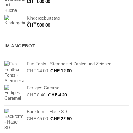
CHF
800.00
Kindergeburtstag
CHF
500.00
IM ANGEBOT
Fun Fonts - Stempelset Zahlen und Zeichen
Ursprünglicher
Aktueller
CHF
24.00
CHF
12.00
Preis
Preis
war:
ist:
Fertiges Caramel
CHF 24.00
CHF 12.00.
Ursprünglicher
Aktueller
CHF
8.40
CHF
4.20
Preis
Preis
war:
ist:
Backform - Hase 3D
CHF 8.40
CHF 4.20.
Ursprünglicher
Aktueller
CHF
45.00
CHF
22.50
Preis
Preis
war:
ist: