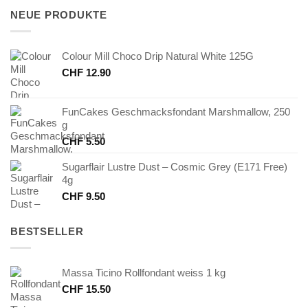
CHF 45.00
CHF 22.50.
NEUE PRODUKTE
Colour Mill Choco Drip Natural White 125G
CHF
12.90
FunCakes Geschmacksfondant Marshmallow, 250
g
CHF
5.50
Sugarflair Lustre Dust – Cosmic Grey (E171 Free)
4g
CHF
9.50
BESTSELLER
Massa Ticino Rollfondant weiss 1 kg
CHF
15.50