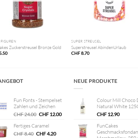
+
UFIGUREN
SUPER STREUSEL
kes Zuckerstreusel Bronze Gold
Superstreusel AbindenUrlaub
5.50
CHF
8.70
 ANGEBOT
NEUE PRODUKTE
Fun Fonts - Stempelset
Colour Mill Choco 
Zahlen und Zeichen
Natural White 125
Ursprünglicher
Aktueller
CHF
24.00
CHF
12.00
CHF
12.90
Preis
Preis
Fertiges Caramel
FunCakes
war:
ist:
Geschmacksfondan
Ursprünglicher
CHF 24.00
Aktueller
CHF 12.00.
CHF
8.40
CHF
4.20