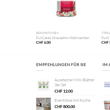
+
+
DEKORATIONEN
STRE
leckomio
FunCakes Streuselmix Weihnachten
FunCa
CHF
6.00
CHF
EMPFEHLUNGEN FÜR SIE
IM
Ausstecher Mini Blätter
3er Set
CHF
12.00
Eventlokal mit Küche
CHF
800.00