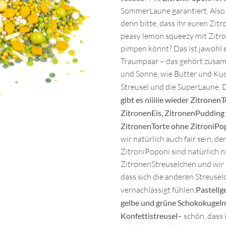
SommerLaune garantiert. Also w
denn bitte, dass ihr euren Zi
peasy lemon squeezy mit Zitr
pimpen könnt? Das ist jawohl 
Traumpaar – das gehört zusa
und Sonne, wie Butter und Ku
Streusel und die SuperLaune. 
gibt es niiiiie wieder Zitronen
ZitronenEis, ZitronenPudding
ZitronenTorte ohne ZitroniPo
wir natürlich auch fair sein, de
ZitroniPoponi sind natürlich n
ZitronenStreuselchen und wir 
dass sich die anderen Streuse
vernachlässigt fühlen.
Pastellg
gelbe und grüne Schokokugel
Konfettistreusel
– schön, dass 