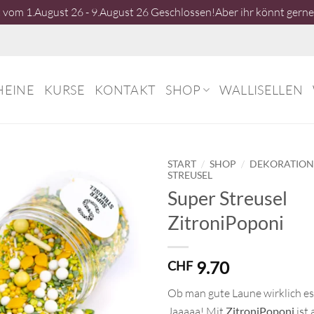
vom 1.August 26 - 9.August 26 Geschlossen!Aber ihr könnt gerne 
HEINE
KURSE
KONTAKT
SHOP
WALLISELLEN
/
/
START
SHOP
DEKORATIO
STREUSEL
Super Streusel
ZitroniPoponi
9.70
CHF
Ob man gute Laune wirklich e
Jaaaaa! Mit
ZitroniPoponi
ist 