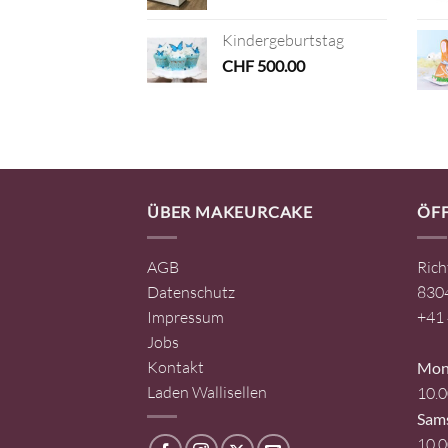
Kindergeburtstag
CHF
500.00
ÜBER MAKEURCAKE
ÖF
AGB
Rich
Datenschutz
8304
Impressum
+41 
Jobs
Kontakt
Mont
Laden Wallisellen
10.0
Sam
10.0