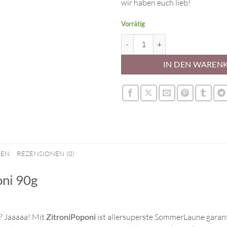
wir haben euch lieb!
Vorrätig
Super Streusel ZitroniPoponi Me
IN DEN WAREN
NEN
REZENSIONEN (0)
oni 90g
? Jaaaaa! Mit
ZitroniPoponi
ist allersuperste SommerLaune garantie