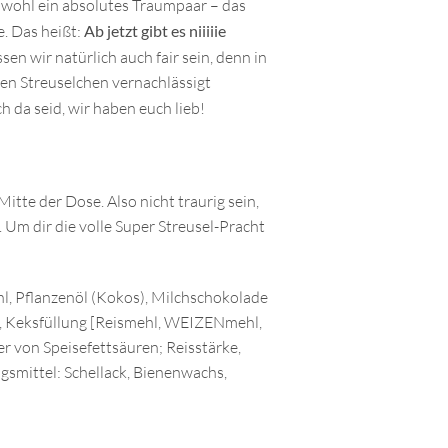
awohl ein absolutes Traumpaar – das
. Das heißt:
Ab jetzt gibt es niiiiie
sen wir natürlich auch fair sein, denn in
ren Streuselchen vernachlässigt
ch da seid, wir haben euch lieb!
tte der Dose. Also nicht traurig sein,
. Um dir die volle Super Streusel-Pracht
l, Pflanzenöl (Kokos), Milchschokolade
], Keksfüllung [Reismehl, WEIZENmehl,
 von Speisefettsäuren; Reisstärke,
gsmittel: Schellack, Bienenwachs,