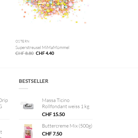
+
OSTERN
Superstreusel MiMaMümmel
Ursprünglicher
Aktueller
CHF
8.80
CHF
4.40
Preis
Preis
war:
ist:
CHF 8.80
CHF 4.40.
BESTSELLER
Drip
Massa Ticino
G
Rollfondant weiss 1 kg
CHF
15.50
Buttercreme Mix (500g)
t
CHF
7.50