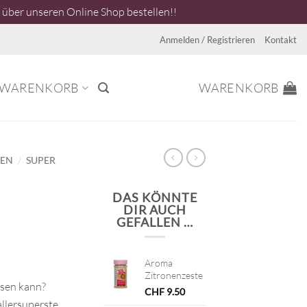
über unseren Online Shop bestellen!!
Anmelden / Registrieren
Kontakt
WARENKORB
WARENKORB
/
NEN
SUPER
DAS KÖNNTE
DIR AUCH
GEFALLEN …
Aroma
Zitronenzeste
ssen kann?
CHF
9.50
allersuperste