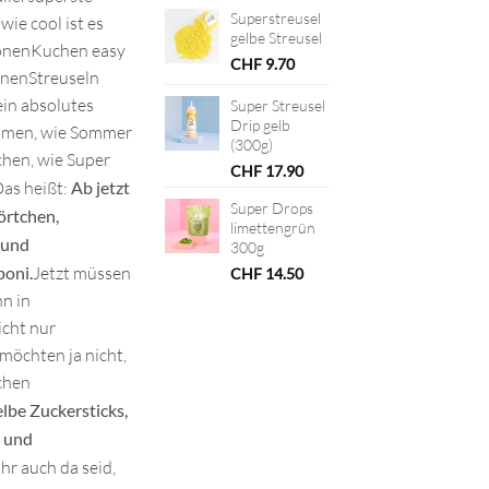
Superstreusel
ie cool ist es
gelbe Streusel
tronenKuchen easy
CHF
9.70
onenStreuseln
ein absolutes
Super Streusel
Drip gelb
mmen, wie Sommer
(300g)
chen, wie Super
CHF
17.90
Das heißt:
Ab jetzt
Super Drops
Törtchen,
limettengrün
 und
300g
poni.
Jetzt müssen
CHF
14.50
nn in
icht nur
möchten ja nicht,
lchen
elbe Zuckersticks,
n und
ihr auch da seid,