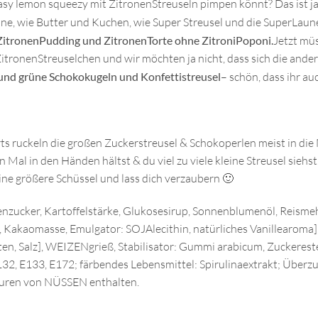
asy lemon squeezy mit ZitronenStreuseln pimpen könnt? Das ist j
, wie Butter und Kuchen, wie Super Streusel und die SuperLaune
 ZitronenPudding und ZitronenTorte ohne ZitroniPoponi.
Jetzt müs
ZitronenStreuselchen und wir möchten ja nicht, dass sich die ande
e und grüne Schokokugeln und Konfettistreusel
– schön, dass ihr au
 ruckeln die großen Zuckerstreusel & Schokoperlen meist in die Mi
Mal in den Händen hältst & du viel zu viele kleine Streusel siehst
ine größere Schüssel und lass dich verzaubern 🙂
nzucker, Kartoffelstärke, Glukosesirup, Sonnenblumenöl, Reismeh
, Kakaomasse, Emulgator: SOJAlecithin, natürliches Vanillearoma
 Salz], WEIZENgrieß, Stabilisator: Gummi arabicum, Zuckerester
132, E133, E172; färbendes Lebensmittel: Spirulinaextrakt; Überzu
puren von NÜSSEN enthalten.