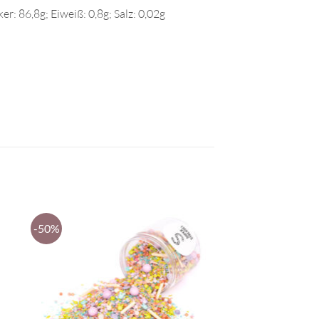
r: 86,8g; Eiweiß: 0,8g; Salz: 0,02g
-50%