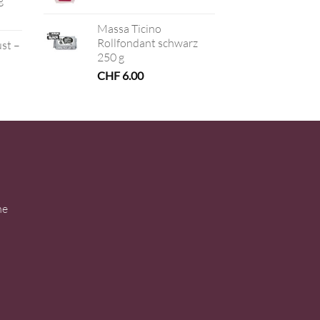
g
Massa Ticino
Rollfondant schwarz
ust –
250 g
CHF
6.00
ne