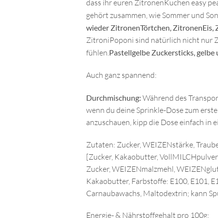
dass ihr euren ZitronenKuchen easy pe
gehört zusammen, wie Sommer und Sonne
wieder ZitronenTörtchen, ZitronenEis,
ZitroniPoponi sind natürlich nicht nur 
fühlen.
Pastellgelbe Zuckersticks, gelb
Auch ganz spannend:
Durchmischung:
Während des Transports
wenn du deine Sprinkle-Dose zum ersten 
anzuschauen, kipp die Dose einfach in e
Zutaten: Zucker, WEIZENstärke, Traube
[Zucker, Kakaobutter, VollMILCHpulver
Zucker, WEIZENmalzmehl, WEIZENgluten,
Kakaobutter, Farbstoffe: E100, E101, E
Carnaubawachs, Maltodextrin; kann S
Energie- & Nährstoffgehalt pro 100g: