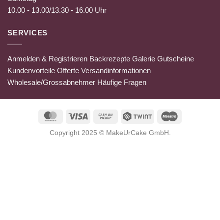
10.00 - 13.00/13.30 - 16.00 Uhr
SERVICES
Anmelden & Registrieren
Backrezepte
Galerie
Gutscheine
Kundenvorteile
Offerte
Versandinformationen
Wholesale/Grossabnehmer
Häufige Fragen
MasterCard
Visa
Cash
Twint
Maestro
on
Copyright 2025 ©
MakeUrCake GmbH
.
Pickup