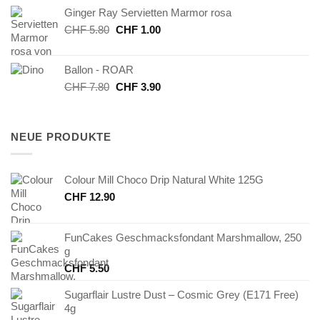
Ginger Ray Servietten Marmor rosa
CHF 8.00
CHF 4.00.
Ursprünglicher
Aktueller
CHF
5.80
CHF
1.00
Preis
Preis
war:
ist:
Ballon - ROAR
CHF 5.80
CHF 1.00.
Ursprünglicher
Aktueller
CHF
7.80
CHF
3.90
Preis
Preis
war:
ist:
CHF 7.80
CHF 3.90.
NEUE PRODUKTE
Colour Mill Choco Drip Natural White 125G
CHF
12.90
FunCakes Geschmacksfondant Marshmallow, 250
g
CHF
5.50
Sugarflair Lustre Dust – Cosmic Grey (E171 Free)
4g