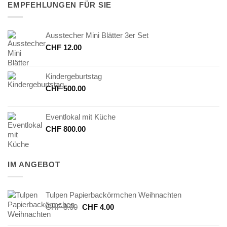
EMPFEHLUNGEN FÜR SIE
Ausstecher Mini Blätter 3er Set
CHF
12.00
Kindergeburtstag
CHF
500.00
Eventlokal mit Küche
CHF
800.00
IM ANGEBOT
Tulpen Papierbackörmchen Weihnachten
Ursprünglicher
Aktueller
CHF
8.00
CHF
4.00
Preis
Preis
war:
ist: