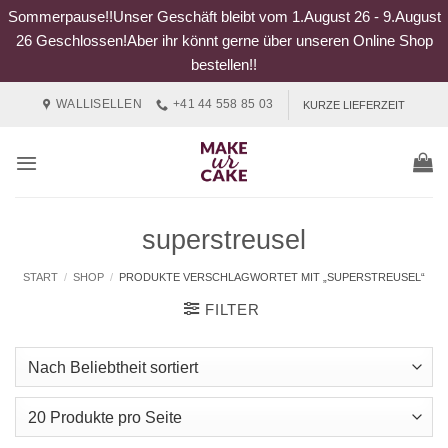
Sommerpause!!Unser Geschäft bleibt vom 1.August 26 - 9.August
26 Geschlossen!Aber ihr könnt gerne über unseren Online Shop
bestellen!!
Zum
WALLISELLEN
+41 44 558 85 03
KURZE LIEFERZEIT
Inhalt
springen
superstreusel
START
/
SHOP
/
PRODUKTE VERSCHLAGWORTET MIT „SUPERSTREUSEL“
FILTER