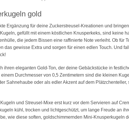
rkugeln gold
kte Ergänzung für deine Zuckerstreusel-Kreationen und bringen
Kugeln, gefüllt mit einem köstlichen Knusperkeks, sind keine h
ülle, die jedem Bissen eine raffinierte Note verleiht. Ob für T
n das gewisse Extra und sorgen für einen edlen Touch. Und fal
ck!
ihren eleganten Gold-Ton, der deine Gebäckstücke in festlichem
einem Durchmesser von 0,5 Zentimetern sind die kleinen Kugeln
der Sahnehaube oder als edler Akzent auf dem Plätzchenteller, s
 Kugeln und Streusel-Mixe erst kurz vor dem Servieren auf Cre
kugeln kühl, trocken und lichtgeschützt, um lange Freude an ih
be, wie diese soften, goldschimmernden Mini-Knusperkugeln d