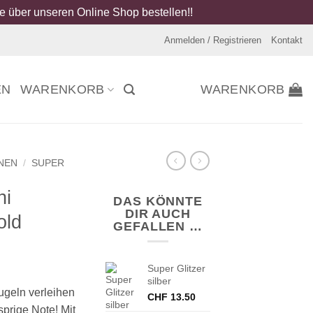
 über unseren Online Shop bestellen!!
Anmelden / Registrieren
Kontakt
EN
WARENKORB
WARENKORB
NEN
/
SUPER
ni
DAS KÖNNTE
DIR AUCH
old
GEFALLEN …
Super Glitzer
silber
ugeln verleihen
CHF
13.50
prige Note! Mit