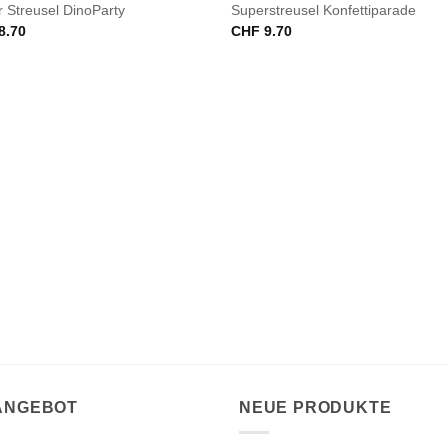
 Streusel DinoParty
Superstreusel Konfettiparade
8.70
CHF
9.70
 ANGEBOT
NEUE PRODUKTE