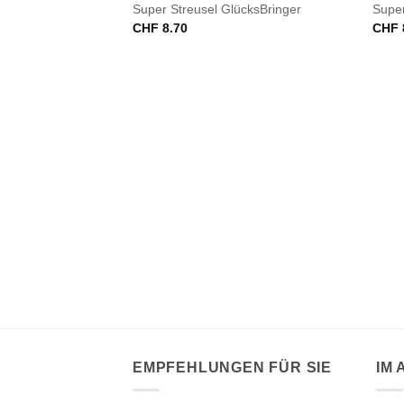
Super Streusel GlücksBringer
Super
CHF
8.70
CHF
VORRÄTIG
chelMuschel
EMPFEHLUNGEN FÜR SIE
IM