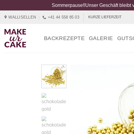
Sommerpause!!Unser Geschäft bleibt v
Zum
WALLISELLEN
+41 44 558 85 03
KURZE LIEFERZEIT
Inhalt
springen
BACKREZEPTE
GALERIE
GUTS