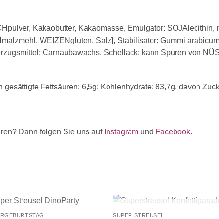
CHpulver, Kakaobutter, Kakaomasse, Emulgator: SOJAlecithin, n
lzmehl, WEIZENgluten, Salz], Stabilisator: Gummi arabicum, 
berzugsmittel: Carnaubawachs, Schellack; kann Spuren von NÜ
n gesättigte Fettsäuren: 6,5g; Kohlenhydrate: 83,7g, davon Zuck
ren? Dann folgen Sie uns auf
Instagram
und
Facebook
.
+
NICHT VORRÄTIG
ERGEBURTSTAG
SUPER STREUSEL