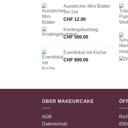
Ausstecher Mini Blätter
3er Set
CHF
12.00
Kindergeburtstag
CHF
500.00
Eventlokal mit Küche
CHF
800.00
ÜBER MAKEURCAKE
ÖF
AGB
Rich
Datenschutz
8304