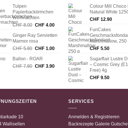
Tulpen
Colour Mill Choco 
Papierbackörmchen
Natural White 125
Weihnachten
CHF
12.90
Ursprünglicher
Aktueller
CHF
8.00
CHF
4.00
FunCakes
Preis
Preis
Ginger Ray Servietten
Geschmacksfonda
war:
ist:
Marmor rosa
Marshmallow, 250
CHF 8.00
CHF 4.00.
Ursprünglicher
Aktueller
CHF
5.80
CHF
1.00
CHF
5.50
Preis
Preis
Ballon - ROAR
Sugarflair Lustre D
war:
ist:
– Cosmic Grey (E
Ursprünglicher
Aktueller
CHF
7.80
CHF 5.80
CHF
3.90
CHF 1.00.
Free) 4g
Preis
Preis
CHF
9.50
war:
ist:
CHF 7.80
CHF 3.90.
FNUNGSZEITEN
SERVICES
tiarkade 10
Anmelden & Registrieren
 Wallisellen
Backrezepte
Galerie
Gutsche