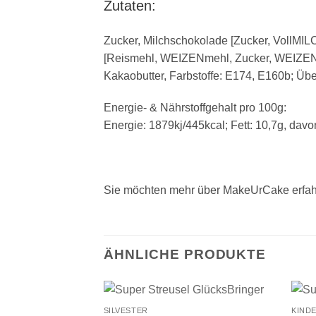
Zutaten:
Zucker, Milchschokolade [Zucker, VollMIL
[Reismehl, WEIZENmehl, Zucker, WEIZENma
Kakaobutter, Farbstoffe: E174, E160b; Ü
Energie- & Nährstoffgehalt pro 100g:
Energie: 1879kj/445kcal; Fett: 10,7g, davo
Sie möchten mehr über MakeUrCake erfah
ÄHNLICHE PRODUKTE
+
+
SILVESTER
KIND