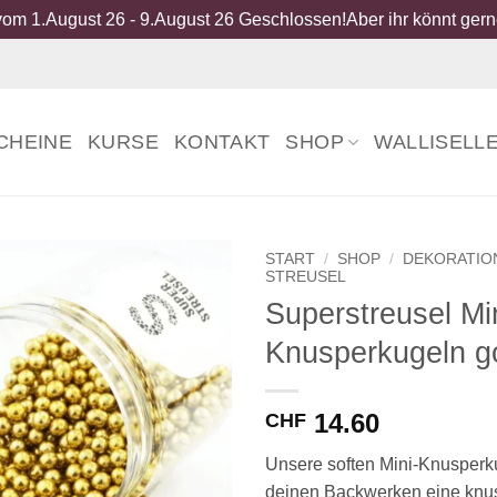
om 1.August 26 - 9.August 26 Geschlossen!Aber ihr könnt gerne
CHEINE
KURSE
KONTAKT
SHOP
WALLISELL
START
/
SHOP
/
DEKORATIO
STREUSEL
Superstreusel Mi
Knusperkugeln g
14.60
CHF
Unsere soften Mini-Knusperk
deinen Backwerken eine knus