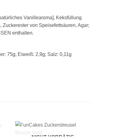
atürliches Vanillearoma], Keksfüllung
Zuckerester von Speisefettsäuren, Agar;
SSEN enthalten.
er: 75g; Eiweiß: 2,9g; Salz: 0,11g
+