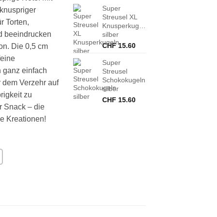
Super
knuspriger
Streusel XL
r Torten,
Knusperkugeln,
d beeindrucken
silber
CHF
15.60
on. Die 0,5 cm
feine
Super
 ganz einfach
Streusel
Schokokugeln
r dem Verzehr auf
silber
igkeit zu
CHF
15.60
er Snack – die
e Kreationen!