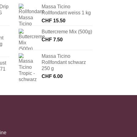
Drip
Massa Ticino
G
Rollfondant weiss 1 kg
CHF
15.50
Buttercreme Mix (500g)
nt
CHF
7.50
 g
Massa Ticino
Rollfondant schwarz
ust
250 g
171
CHF
6.00
ine