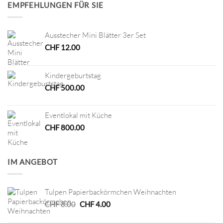
EMPFEHLUNGEN FÜR SIE
Ausstecher Mini Blätter 3er Set
CHF
12.00
Kindergeburtstag
CHF
500.00
Eventlokal mit Küche
CHF
800.00
IM ANGEBOT
Tulpen Papierbackörmchen Weihnachten
Ursprünglicher
Aktueller
CHF
8.00
CHF
4.00
Preis
Preis