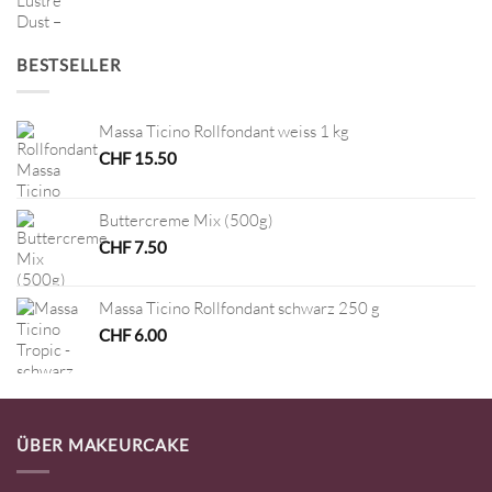
BESTSELLER
Massa Ticino Rollfondant weiss 1 kg
CHF
15.50
Buttercreme Mix (500g)
CHF
7.50
Massa Ticino Rollfondant schwarz 250 g
CHF
6.00
ÜBER MAKEURCAKE