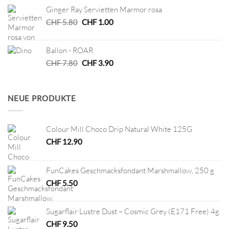
war:
ist:
Ginger Ray Servietten Marmor rosa
CHF 8.00
CHF 4.00.
Ursprünglicher
Aktueller
CHF
5.80
CHF
1.00
Preis
Preis
war:
ist:
Ballon - ROAR
CHF 5.80
CHF 1.00.
Ursprünglicher
Aktueller
CHF
7.80
CHF
3.90
Preis
Preis
war:
ist:
CHF 7.80
CHF 3.90.
NEUE PRODUKTE
Colour Mill Choco Drip Natural White 125G
CHF
12.90
FunCakes Geschmacksfondant Marshmallow, 250 g
CHF
5.50
Sugarflair Lustre Dust – Cosmic Grey (E171 Free) 4g
CHF
9.50