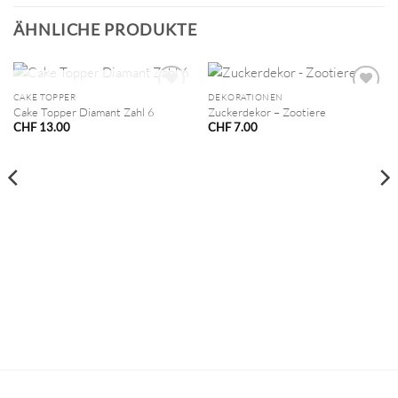
ÄHNLICHE PRODUKTE
NICHT VORRÄTIG
CAKE TOPPER
DEKORATIONEN
Cake Topper Diamant Zahl 6
Zuckerdekor – Zootiere
CHF
13.00
CHF
7.00