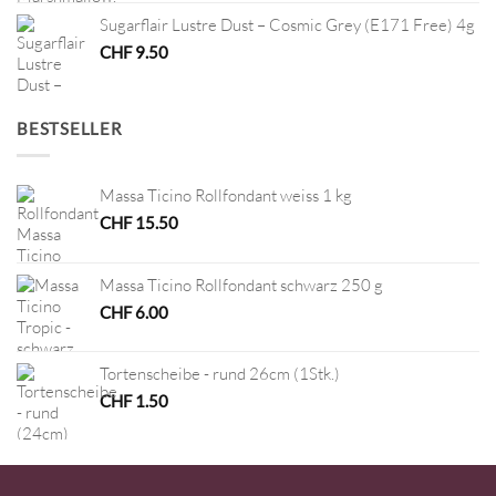
Sugarflair Lustre Dust – Cosmic Grey (E171 Free) 4g
CHF
9.50
BESTSELLER
Massa Ticino Rollfondant weiss 1 kg
CHF
15.50
Massa Ticino Rollfondant schwarz 250 g
CHF
6.00
Tortenscheibe - rund 26cm (1Stk.)
CHF
1.50