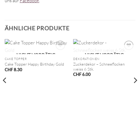
uns auf
Facebook
.
ÄHNLICHE PRODUKTE
NICHT VORRÄTIG
NICHT VORRÄTIG
CAKE TOPPER
DEKORATIONEN
Zuckerdekor – Schneeflocken
Cake Topper Happy Birthday Gold
weiss 6 Stk.
CHF
8.30
CHF
6.00