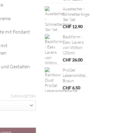
te
Ausstecher -
Schmetterlinge
rcreme
3er Set
CHF
12.90
te mit Fondant
Backform -
Easy Layers
 mit
von Wilton
nen
(20cm)
CHF
26.00
 und Gestalten
ProGel
Lebensmittelfarbe
Braun
.
CHF
6.50
ZURÜCKSETZEN
Begleitung Menge