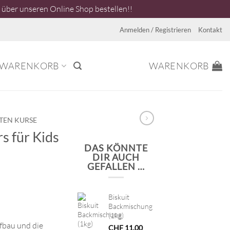
über unseren Online Shop bestellen!!
Anmelden / Registrieren
Kontakt
WARENKORB
WARENKORB
TEN KURSE
s für Kids
DAS KÖNNTE
DIR AUCH
GEFALLEN …
Biskuit
Backmischung
(1kg)
fbau und die
CHF
11.00