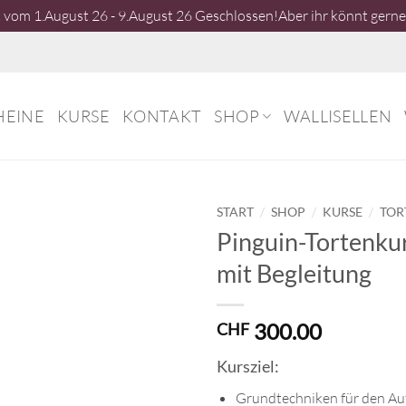
vom 1.August 26 - 9.August 26 Geschlossen!Aber ihr könnt gerne 
HEINE
KURSE
KONTAKT
SHOP
WALLISELLEN
/
/
/
START
SHOP
KURSE
TOR
Pinguin-Tortenkur
mit Begleitung
300.00
CHF
Kursziel:
Grundtechniken für den Au