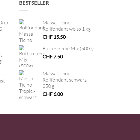
BESTSELLER
Drip
Massa Ticino
G
Rollfondant weiss 1 kg
CHF
15.50
Buttercreme Mix (500g)
t
CHF
7.50
g
Massa Ticino
Rollfondant schwarz
ust –
250 g
CHF
6.00