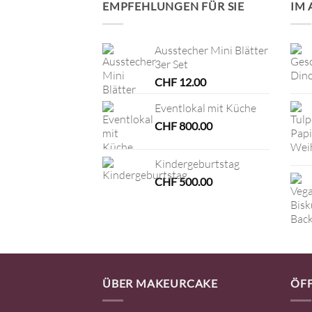
EMPFEHLUNGEN FÜR SIE
IM
Ausstecher Mini Blätter
3er Set
CHF
12.00
Eventlokal mit Küche
CHF
800.00
Kindergeburtstag
CHF
500.00
ÜBER MAKEURCAKE
ÖF