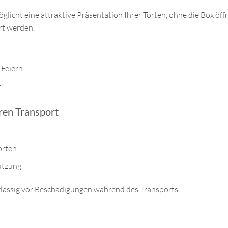
glicht eine attraktive Präsentation Ihrer Torten, ohne die Box öf
rt werden.
 Feiern
r
ren Transport
orten
utzung
erlässig vor Beschädigungen während des Transports.