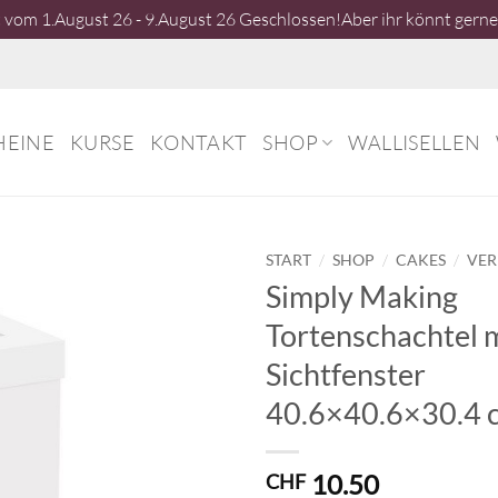
vom 1.August 26 - 9.August 26 Geschlossen!Aber ihr könnt gerne 
HEINE
KURSE
KONTAKT
SHOP
WALLISELLEN
/
/
/
START
SHOP
CAKES
VE
Simply Making
Tortenschachtel 
Sichtfenster
40.6×40.6×30.4 
10.50
CHF