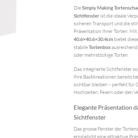
Die
Simply Making Tortenschac
Sichtfenster
ist die ideale Ver
sicheren Transport und die stil
Präsentation Ihrer Torten. Mit
40.6×40.6×30.4cm
bietet dies
stabile
Tortenbox
ausreichend 
oder mehrstöckige Torten.
Das integrierte Sichtfenster so
Ihre Backkreationen bereits b
sichtbar bleiben – perfekt für
Hochzeiten, Feiern oder den V
Elegante Präsentation d
Sichtfenster
Das grosse Fenster der Torten
ermöglicht eine attraktive Prä