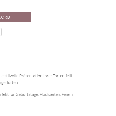
it Sichtfenster 40.6x40.6x30.4 cm Menge
KORB
e stilvolle Präsentation Ihrer Torten. Mit
ige Torten.
erfekt für Geburtstage, Hochzeiten, Feiern