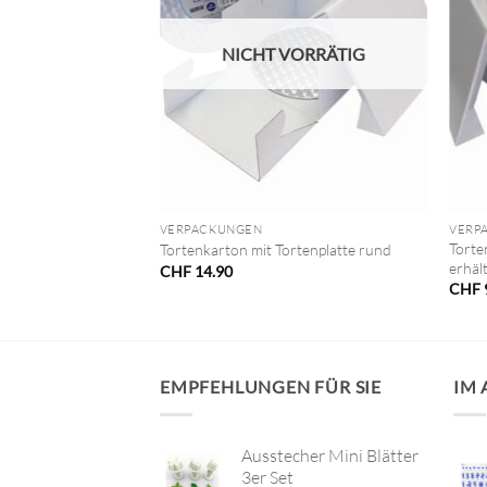
VORRÄTIG
NICHT VORRÄTIG
+
+
VERPACKUNGEN
VERP
Torte
)
Tortenkarton mit Tortenplatte rund
erhält
CHF
14.90
CHF
EMPFEHLUNGEN FÜR SIE
IM
Ausstecher Mini Blätter
3er Set