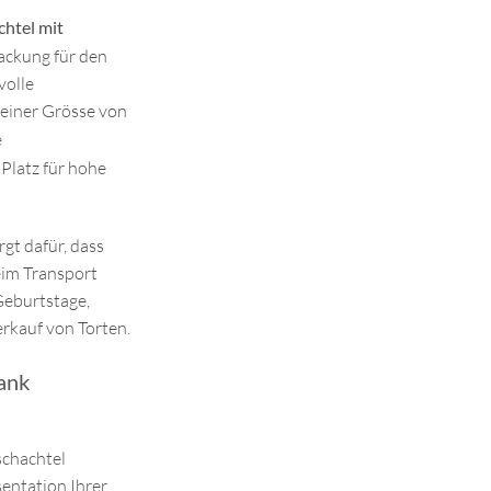
htel mit
packung für den
volle
 einer Grösse von
e
Platz für hohe
rgt dafür, dass
eim Transport
 Geburtstage,
erkauf von Torten.
ank
schachtel
sentation Ihrer