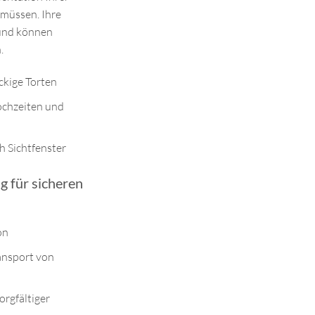
 müssen. Ihre
 und können
.
ckige Torten
ochzeiten und
h Sichtfenster
g für sicheren
on
ransport von
rgfältiger