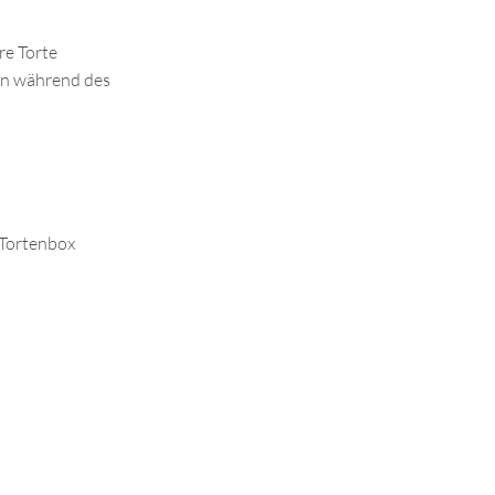
re Torte
en während des
 Tortenbox