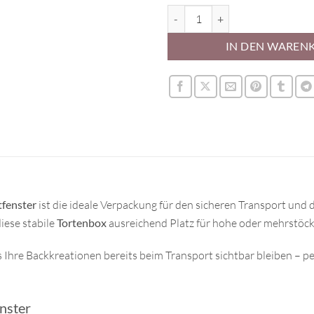
Simply Making Tortenschachtel m
IN DEN WAREN
tfenster
ist die ideale Verpackung für den sicheren Transport und di
iese stabile
Tortenbox
ausreichend Platz für hohe oder mehrstöck
ss Ihre Backkreationen bereits beim Transport sichtbar bleiben – p
nster