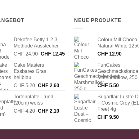
 ANGEBOT
NEUE PRODUKTE
Dekofee Betty 1-2-3
Colour Mill Choco 
Methode Ausstecher
Natural White 125
Ursprünglicher
Aktueller
CHF
24.90
CHF
12.45
CHF
12.90
Preis
Preis
Cake Masters
FunCakes
war:
ist:
Essbares Gras
Geschmacksfonda
CHF 24.90
CHF 12.45.
hellblau
Marshmallow, 250
Ursprünglicher
Aktueller
CHF
5.20
CHF
2.60
CHF
5.50
Preis
Preis
Tortenplatte - rund
Sugarflair Lustre D
war:
ist:
(20cm) weiss
– Cosmic Grey (E
CHF 5.20
CHF 2.60.
Free) 4g
Ursprünglicher
Aktueller
CHF
4.20
CHF
2.10
Preis
Preis
CHF
9.50
war:
ist:
CHF 4.20
CHF 2.10.