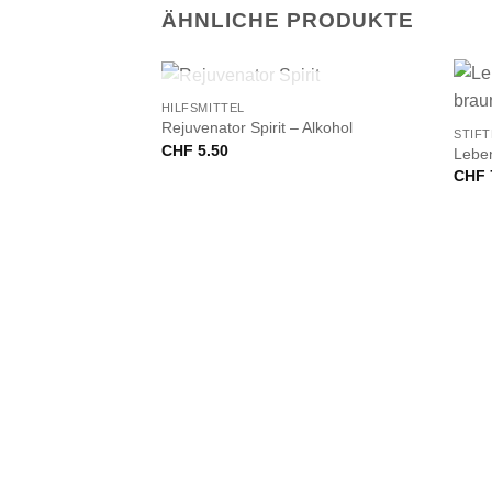
ÄHNLICHE PRODUKTE
+
+
NICHT VORRÄTIG
HILFSMITTEL
Rejuvenator Spirit – Alkohol
STIFT
CHF
5.50
Leben
CHF
VORRÄTIG
elfarbe Pink