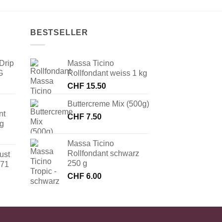
BESTSELLER
Drip
Massa Ticino
G
Rollfondant weiss 1 kg
CHF
15.50
Buttercreme Mix (500g)
nt
CHF
7.50
 g
Massa Ticino
Rollfondant schwarz
ust
250 g
171
CHF
6.00