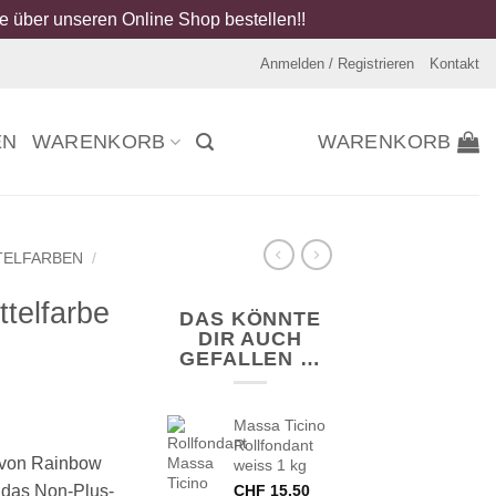
 über unseren Online Shop bestellen!!
Anmelden / Registrieren
Kontakt
EN
WARENKORB
WARENKORB
TELFARBEN
/
telfarbe
DAS KÖNNTE
DIR AUCH
GEFALLEN …
Massa Ticino
Rollfondant
 von Rainbow
weiss 1 kg
d das Non-Plus-
CHF
15.50