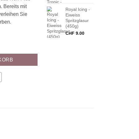
. Bereits mit
Royal Icing -
erleihen Sie
Eiweiss
Spritzglasur
rben.
(450g)
CHF
9.00
un Menge
KORB