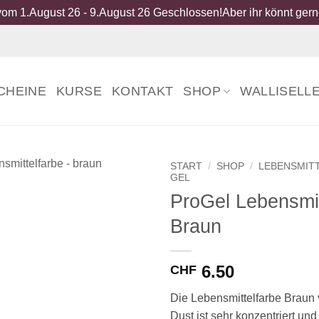
om 1.August 26 - 9.August 26 Geschlossen!Aber ihr könnt gerne
CHEINE
KURSE
KONTAKT
SHOP
WALLISELL
START
/
SHOP
/
LEBENSMIT
GEL
ProGel Lebensmit
Braun
6.50
CHF
Die Lebensmittelfarbe Braun
Dust ist sehr konzentriert un