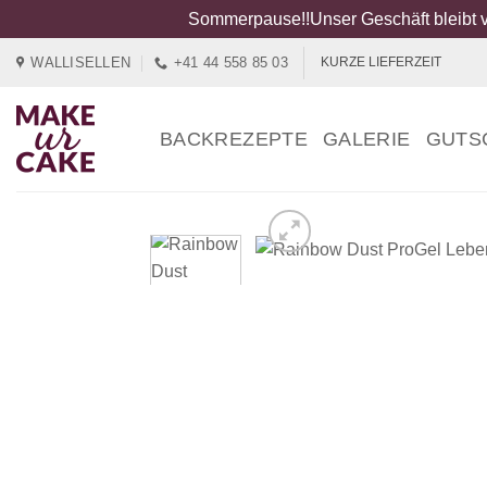
Sommerpause!!Unser Geschäft bleibt v
Zum
WALLISELLEN
+41 44 558 85 03
KURZE LIEFERZEIT
Inhalt
springen
BACKREZEPTE
GALERIE
GUTS