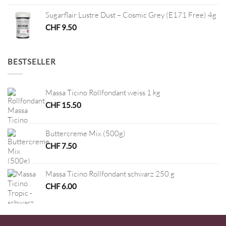
Sugarflair Lustre Dust – Cosmic Grey (E171 Free) 4g
CHF
9.50
BESTSELLER
Massa Ticino Rollfondant weiss 1 kg
CHF
15.50
Buttercreme Mix (500g)
CHF
7.50
Massa Ticino Rollfondant schwarz 250 g
CHF
6.00