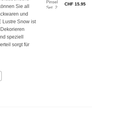
CHF
15.95
önnen Sie all
ackwaren und
 Lustre Snow ist
 Dekorieren
und speziell
teil sorgt für