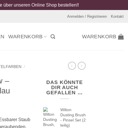
 über unseren Online Shop bestellen!!
Anmelden / Registrieren
Kontakt
EN
WARENKORB
WARENKORB
TELFARBEN
/
w –
DAS KÖNNTE
DIR AUCH
lau
GEFALLEN …
Wilton
Dusting Brush
Essbarer Staub
- Pinsel Set (2
teilig)
mberaubenden,