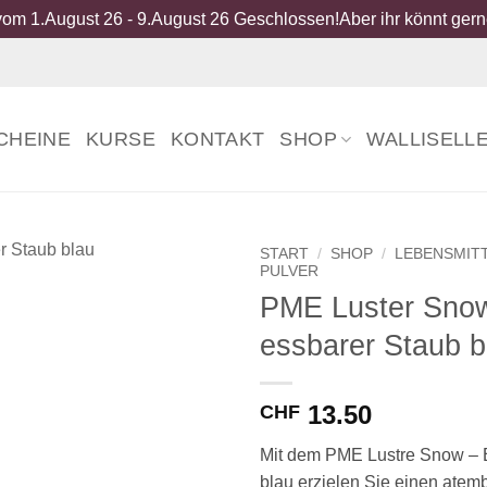
om 1.August 26 - 9.August 26 Geschlossen!Aber ihr könnt gerne
CHEINE
KURSE
KONTAKT
SHOP
WALLISELL
START
/
SHOP
/
LEBENSMIT
PULVER
PME Luster Sno
essbarer Staub b
13.50
CHF
Mit dem PME Lustre Snow – 
blau erzielen Sie einen ate