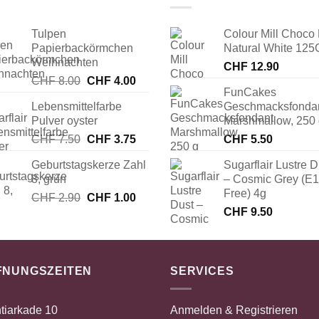
Tulpen
Colour Mill Choco 
Papierbackörmchen
Natural White 125
Weihnachten
CHF
12.90
Ursprünglicher
Aktueller
CHF
8.00
CHF
4.00
FunCakes
Preis
Preis
Lebensmittelfarbe
Geschmacksfonda
war:
ist:
Pulver oyster
Marshmallow, 250
CHF 8.00
CHF 4.00.
Ursprünglicher
Aktueller
CHF
7.50
CHF
3.75
CHF
5.50
Preis
Preis
Geburtstagskerze Zahl
Sugarflair Lustre D
war:
ist:
8, grün
– Cosmic Grey (E
CHF 7.50
CHF 3.75.
Free) 4g
Ursprünglicher
Aktueller
CHF
2.90
CHF
1.00
Preis
Preis
CHF
9.50
war:
ist:
CHF 2.90
CHF 1.00.
FNUNGSZEITEN
SERVICES
tiarkade 10
Anmelden & Registrieren