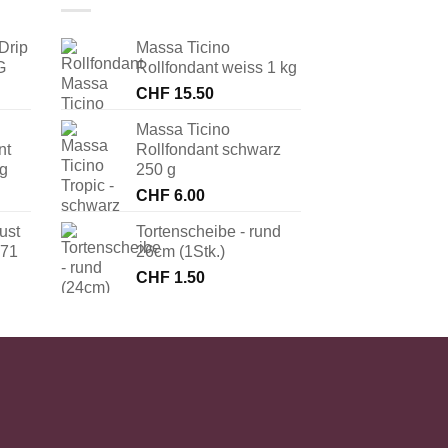
Drip
Massa Ticino
G
Rollfondant weiss 1 kg
CHF
15.50
Massa Ticino
nt
Rollfondant schwarz
 g
250 g
CHF
6.00
ust
Tortenscheibe - rund
171
26cm (1Stk.)
CHF
1.50