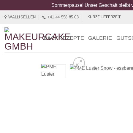
Sommerpause!!Unser Geschäft bleibt v
Zum
WALLISELLEN
+41 44 558 85 03
KURZE LIEFERZEIT
Inhalt
springen
BACKREZEPTE
GALERIE
GUTS