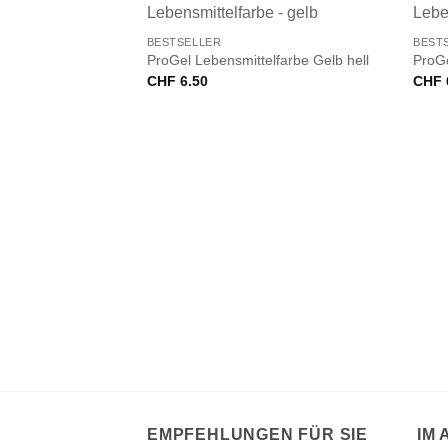
+
+
BESTSELLER
BEST
ProGel Lebensmittelfarbe Gelb hell
ProGe
CHF
6.50
CHF
VORRÄTIG
EMPFEHLUNGEN FÜR SIE
IM