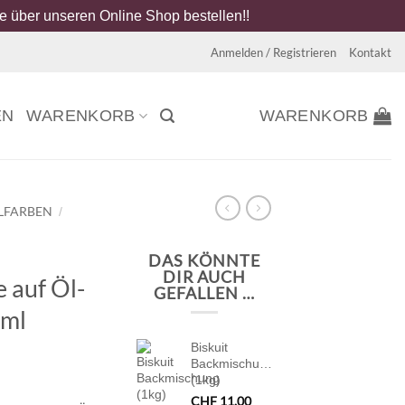
 über unseren Online Shop bestellen!!
Anmelden / Registrieren
Kontakt
EN
WARENKORB
WARENKORB
LFARBEN
/
DAS KÖNNTE
DIR AUCH
 auf Öl-
GEFALLEN …
 ml
Biskuit
Backmischung
(1kg)
CHF
11.00