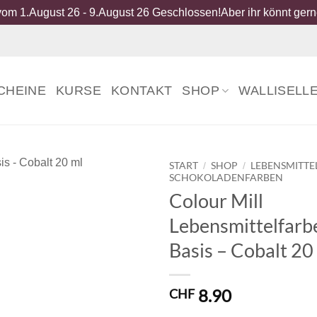
om 1.August 26 - 9.August 26 Geschlossen!Aber ihr könnt gerne
CHEINE
KURSE
KONTAKT
SHOP
WALLISELL
START
SHOP
LEBENSMITTE
/
/
SCHOKOLADENFARBEN
Colour Mill
Lebensmittelfarbe
Basis – Cobalt 20
8.90
CHF