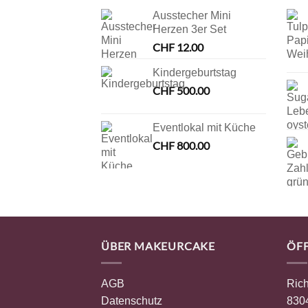
Ausstecher Mini
Herzen 3er Set
CHF
12.00
Kindergeburtstag
CHF
500.00
Eventlokal mit Küche
CHF
800.00
ÜBER MAKEURCAKE
ÖF
AGB
Rich
Datenschutz
8304