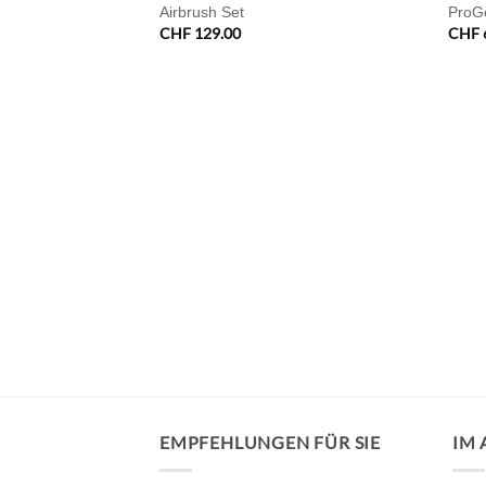
Airbrush Set
ProGe
CHF
129.00
CHF
elfarbe Grün
EMPFEHLUNGEN FÜR SIE
IM