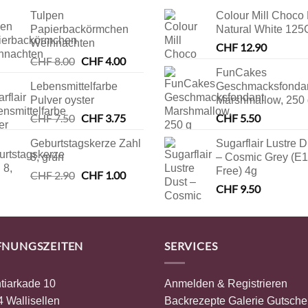
Tulpen
Colour Mill Choco 
Papierbackörmchen
Natural White 125
Weihnachten
CHF
12.90
CHF
8.00
Ursprünglicher
CHF
4.00
Aktueller
FunCakes
Preis
Preis
Lebensmittelfarbe
Geschmacksfonda
war:
ist:
Pulver oyster
Marshmallow, 250
CHF 8.00
CHF 4.00.
CHF
7.50
Ursprünglicher
CHF
3.75
Aktueller
CHF
5.50
Preis
Preis
Geburtstagskerze Zahl
Sugarflair Lustre D
war:
ist:
8, grün
– Cosmic Grey (E
CHF 7.50
CHF 3.75.
Free) 4g
CHF
2.90
Ursprünglicher
CHF
1.00
Aktueller
CHF
9.50
Preis
Preis
war:
ist:
CHF 2.90
CHF 1.00.
FNUNGSZEITEN
SERVICES
tiarkade 10
Anmelden & Registrieren
 Wallisellen
Backrezepte
Galerie
Gutsche