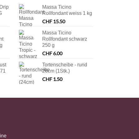
Drip
Massa Ticino
G
Rollfondant weiss 1 kg
CHF
15.50
Massa Ticino
nt
Rollfondant schwarz
 g
250 g
CHF
6.00
ust
Tortenscheibe - rund
171
26cm (1Stk.)
CHF
1.50
ine