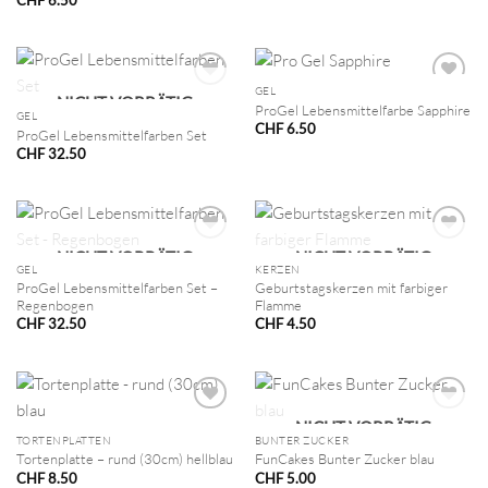
GEL
NICHT VORRÄTIG
ProGel Lebensmittelfarbe Sapphire
GEL
CHF
6.50
ProGel Lebensmittelfarben Set
CHF
32.50
NICHT VORRÄTIG
NICHT VORRÄTIG
GEL
KERZEN
ProGel Lebensmittelfarben Set –
Geburtstagskerzen mit farbiger
Regenbogen
Flamme
CHF
32.50
CHF
4.50
NICHT VORRÄTIG
TORTENPLATTEN
BUNTER ZUCKER
Tortenplatte – rund (30cm) hellblau
FunCakes Bunter Zucker blau
CHF
8.50
CHF
5.00