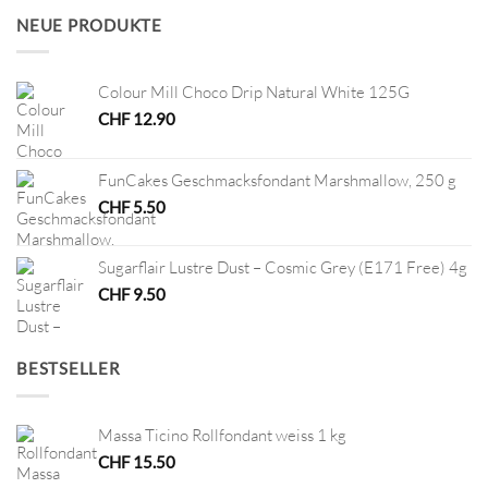
CHF 7.80
CHF 3.90.
NEUE PRODUKTE
Colour Mill Choco Drip Natural White 125G
CHF
12.90
FunCakes Geschmacksfondant Marshmallow, 250 g
CHF
5.50
Sugarflair Lustre Dust – Cosmic Grey (E171 Free) 4g
CHF
9.50
BESTSELLER
Massa Ticino Rollfondant weiss 1 kg
CHF
15.50