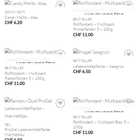
DECO MELTS
NICHT VORRÄTIG
Candy Melts – blau
BESTSELLER
CHF
6.20
Rollfondant – Multipack
Primärfarben 5 x 100g
CHF
11.00
BESTSELLER
NICHT VORRÄTIG
Lebensmittelfarbe – Seegrün
BESTSELLER
CHF
6.50
Rollfondant – Multipack
Pastellfarben 5 x 100g
CHF
11.00
NICHT VORRÄTIG
BESTSELLER
Rollfondant – Multipack Blau 5 x
GEL
100g
ProGel Lebensmittelfarbe
CHF
11.00
Marineblau
CHF
6.50