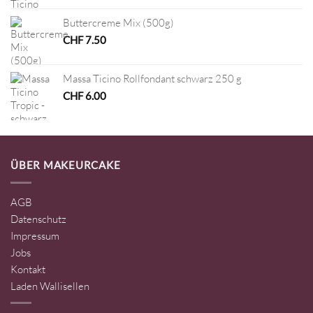
Buttercreme Mix (500g)
CHF
7.50
Massa Ticino Rollfondant schwarz 250 g
CHF
6.00
ÜBER MAKEURCAKE
AGB
Datenschutz
Impressum
Jobs
Kontakt
Laden Wallisellen