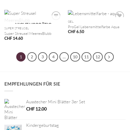
GEL
NICHT VORRÄTIG
ProGel Lebensmittelfarbe Aqua
SUPER STREUSEL
CHF
6.50
Super Streusel MeeresBlubb
CHF
14.60
1
2
3
4
…
10
11
12
EMPFEHLUNGEN FÜR SIE
Ausstecher Mini Blätter 3er Set
CHF
12.00
Kindergeburtstag