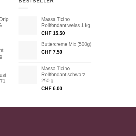
BESTSELLER
Drip
Massa Ticino
G
Rollfondant weiss 1 kg
CHF
15.50
Buttercreme Mix (500g)
nt
CHF
7.50
 g
Massa Ticino
Rollfondant schwarz
ust
250 g
171
CHF
6.00