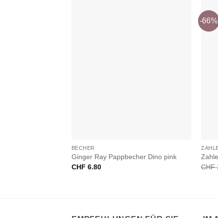
-66%
+
+
BECHER
ZAHL
Ginger Ray Pappbecher Dino pink
Zahle
CHF
6.80
CHF