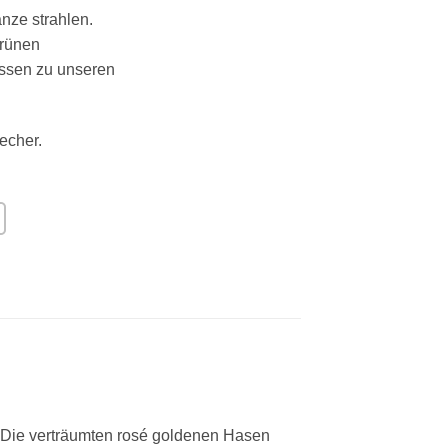
ze strahlen.
grünen
assen zu unseren
echer.
. Die verträumten rosé goldenen Hasen