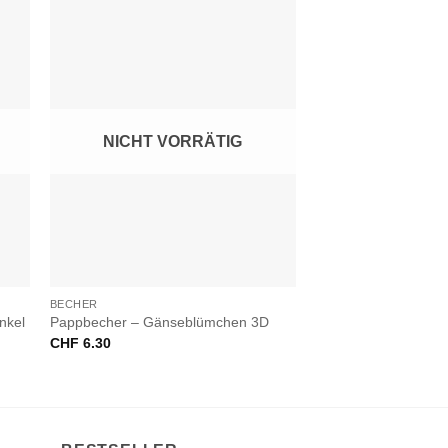
NICHT VORRÄTIG
+
+
BECHER
PARTYARTIKEL
nkel
Pappbecher – Gänseblümchen 3D
Pappbecher – Polka 
CHF
6.30
CHF
5.20