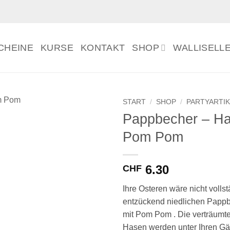
CHEINE
KURSE
KONTAKT
SHOP
WALLISELL
START
/
SHOP
/
PARTYARTIK
Pappbecher – Ha
Pom Pom
6.30
CHF
Ihre Osteren wäre nicht volls
entzückend niedlichen Papp
mit Pom Pom . Die verträumt
Hasen werden unter Ihren Gäs