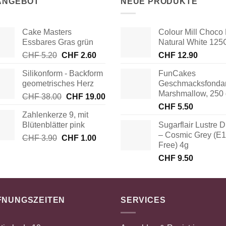
 ANGEBOT
NEUE PRODUKTE
Cake Masters
Colour Mill Choco 
Essbares Gras grün
Natural White 125
Ursprünglicher
Aktueller
CHF
5.20
CHF
2.60
CHF
12.90
Preis
Preis
Silikonform - Backform
FunCakes
war:
ist:
geometrisches Herz
Geschmacksfonda
CHF 5.20
CHF 2.60.
Marshmallow, 250
Ursprünglicher
Aktueller
CHF
38.00
CHF
19.00
Preis
Preis
CHF
5.50
Zahlenkerze 9, mit
war:
ist:
Blütenblätter pink
Sugarflair Lustre D
CHF 38.00
CHF 19.00.
– Cosmic Grey (E
Ursprünglicher
Aktueller
CHF
3.90
CHF
1.00
Free) 4g
Preis
Preis
CHF
9.50
war:
ist:
CHF 3.90
CHF 1.00.
FNUNGSZEITEN
SERVICES