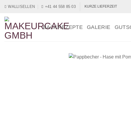
Zum
WALLISELLEN
+41 44 558 85 03
KURZE LIEFERZEIT
Inhalt
springen
BACKREZEPTE
GALERIE
GUTS