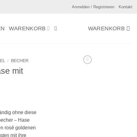
Anmelden / Registrieren
Kontakt
EN
WARENKORB
WARENKORB
EL
/
BECHER
se mit
tändig ohne diese
becher – Hase
en rosé goldenen
ten mit ihre