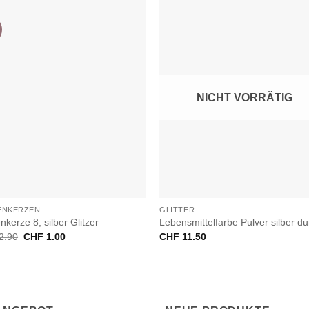
NICHT VORRÄTIG
+
ENKERZEN
GLITTER
nkerze 8, silber Glitzer
Lebensmittelfarbe Pulver silber du
Ursprünglicher
Aktueller
2.90
CHF
1.00
CHF
11.50
Preis
Preis
war:
ist:
CHF 2.90
CHF 1.00.