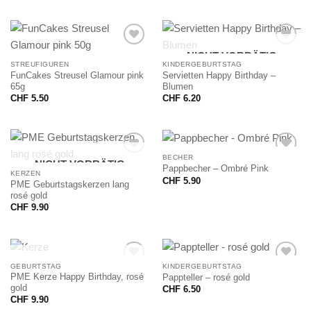
NICHT VORRÄTIG
STREUFIGUREN
KINDERGEBURTSTAG
FunCakes Streusel Glamour pink
Servietten Happy Birthday –
65g
Blumen
CHF
5.50
CHF
6.20
BECHER
NICHT VORRÄTIG
Pappbecher – Ombré Pink
KERZEN
CHF
5.90
PME Geburtstagskerzen lang
rosé gold
CHF
9.90
NICHT VORRÄTIG
GEBURTSTAG
KINDERGEBURTSTAG
PME Kerze Happy Birthday, rosé
Pappteller – rosé gold
gold
CHF
6.50
CHF
9.90