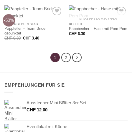
-50%
NICHT VORRÄTIG
KINDERGEBURTSTAG
BECHER
Pappteller – Team Bride
Pappbecher – Hase mit Pom Pom
gepunktet
CHF
6.30
Ursprünglicher
Aktueller
CHF
6.80
CHF
3.40
Preis
Preis
war:
ist:
CHF 6.80
CHF 3.40.
1
2
EMPFEHLUNGEN FÜR SIE
Ausstecher Mini Blätter 3er Set
CHF
12.00
Eventlokal mit Küche