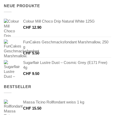
CHF 4.20
CHF 2.10.
NEUE PRODUKTE
Colour Mill Choco Drip Natural White 125G
CHF
12.90
FunCakes Geschmacksfondant Marshmallow, 250
g
CHF
5.50
Sugarflair Lustre Dust – Cosmic Grey (E171 Free)
4g
CHF
9.50
BESTSELLER
Massa Ticino Rollfondant weiss 1 kg
CHF
15.50