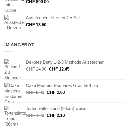
CHF
800.00
Ausstecher - Herzen 4er Set
CHF
13.50
IM ANGEBOT
Dekofee Betty 1-2-3 Methode Ausstecher
Ursprünglicher
Aktueller
CHF
24.90
CHF
12.45
Preis
Preis
war:
ist:
Cake Masters Essbares Gras hellblau
CHF 24.90
CHF 12.45.
Ursprünglicher
Aktueller
CHF
5.20
CHF
2.60
Preis
Preis
war:
ist:
Tortenplatte - rund (20cm) weiss
CHF 5.20
CHF 2.60.
Ursprünglicher
Aktueller
CHF
4.20
CHF
2.10
Preis
Preis
war:
ist: