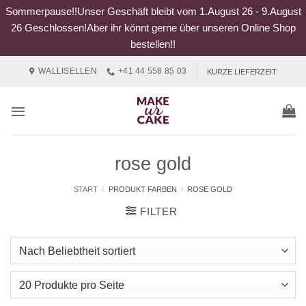
Sommerpause!!Unser Geschäft bleibt vom 1.August 26 - 9.August
26 Geschlossen!Aber ihr könnt gerne über unseren Online Shop
bestellen!!
Zum
WALLISELLEN
+41 44 558 85 03
KURZE LIEFERZEIT
Inhalt
springen
rose gold
START
/
PRODUKT FARBEN
/
ROSE GOLD
FILTER