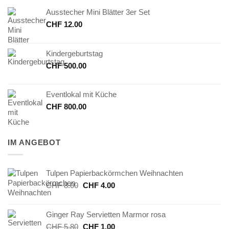
Ausstecher Mini Blätter 3er Set
CHF
12.00
Kindergeburtstag
CHF
500.00
Eventlokal mit Küche
CHF
800.00
IM ANGEBOT
Tulpen Papierbackörmchen Weihnachten
Ursprünglicher
Aktueller
CHF
8.00
CHF
4.00
Preis
Preis
war:
ist:
Ginger Ray Servietten Marmor rosa
CHF 8.00
CHF 4.00.
Ursprünglicher
Aktueller
CHF
5.80
CHF
1.00