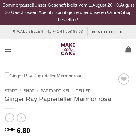
Sommerpause!!Unser Geschäft bleibt vom 1.August 26 - 9.August
26 Geschlossen!Aber ihr könnt gerne über unseren Online Shop
bestellen!!
Zum
WALLISELLEN
+41 44 558 85 03
KURZE LIEFERZEIT
Inhalt
springen
START
/
SHOP
/
PARTYARTIKEL
/
TELLER
Ginger Ray Papierteller Marmor rosa
6.80
CHF