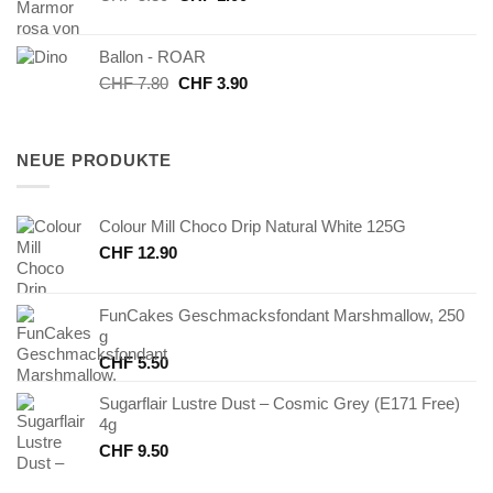
Preis
Preis
war:
ist:
Ballon - ROAR
CHF 5.80
CHF 1.00.
Ursprünglicher
Aktueller
CHF
7.80
CHF
3.90
Preis
Preis
war:
ist:
CHF 7.80
CHF 3.90.
NEUE PRODUKTE
Colour Mill Choco Drip Natural White 125G
CHF
12.90
FunCakes Geschmacksfondant Marshmallow, 250
g
CHF
5.50
Sugarflair Lustre Dust – Cosmic Grey (E171 Free)
4g
CHF
9.50