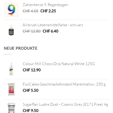
war:
ist:
Zahlenkerze 9, Regenbogen
CHF 2.90
CHF 1.00.
Ursprünglicher
Aktueller
CHF
4.50
CHF
2.25
Preis
Preis
war:
ist:
Airbrush Lebensmittelfarbe - schwarz
CHF 4.50
CHF 2.25.
Ursprünglicher
Aktueller
CHF
12.80
CHF
6.40
Preis
Preis
war:
ist:
CHF 12.80
CHF 6.40.
NEUE PRODUKTE
Colour Mill Choco Drip Natural White 125G
CHF
12.90
FunCakes Geschmacksfondant Marshmallow, 250 g
CHF
5.50
Sugarflair Lustre Dust – Cosmic Grey (E171 Free) 4g
CHF
9.50