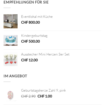
EMPFEHLUNGEN FÜR SIE
Eventlokal mit Küche
CHF
800.00
Kindergeburtstag
CHF
500.00
Ausstecher Mini Herzen 3er Set
CHF
12.00
IM ANGEBOT
Geburtstagskerze Zahl 9, pink
Ursprünglicher
Aktueller
CHF
2.90
CHF
1.00
Preis
Preis