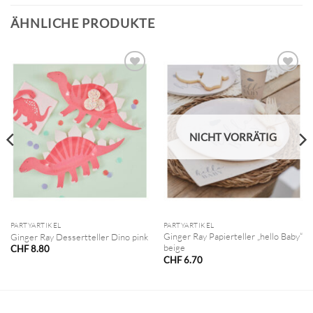
ÄHNLICHE PRODUKTE
NICHT VORRÄTIG
PARTYARTIKEL
PARTYARTIKEL
Ginger Ray Papierteller „hello Baby“
Ginger Ray Dessertteller Dino pink
beige
CHF
8.80
CHF
6.70