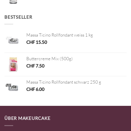
BESTSELLER
Massa Ticino Rollfondant weiss 1 kg
CHF
15.50
Buttercreme Mix (500g)
CHF
7.50
Massa Ticino Rollfondant schwarz 250 g
CHF
6.00
ÜBER MAKEURCAKE