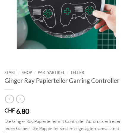
START
/
SHOP
/
PARTYARTIKEL
/
TELLER
Ginger Ray Papierteller Gaming Controller
6.80
CHF
Die Ginger Ray Papierteller mit Controller Aufdruck erfreuen
jeden Gamer! Die Pappteller sind im angesagten schwarz mit