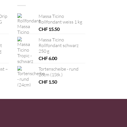
Drip
Massa Ticino
G
Rollfondant weiss 1 kg
CHF
15.50
Massa Ticino
t
Rollfondant schwarz
g
250 g
CHF
6.00
ust –
Tortenscheibe - rund
26cm (1Stk.)
CHF
1.50