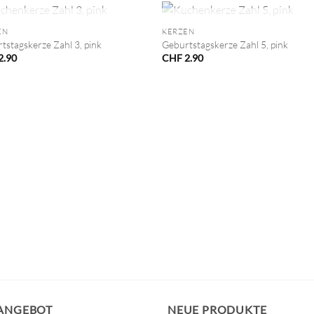
+
NICHT VORRÄTIG
NICHT VORRÄTIG
EN
KERZEN
tstagskerze Zahl 3, pink
Geburtstagskerze Zahl 5, pink
2.90
CHF
2.90
 ANGEBOT
NEUE PRODUKTE