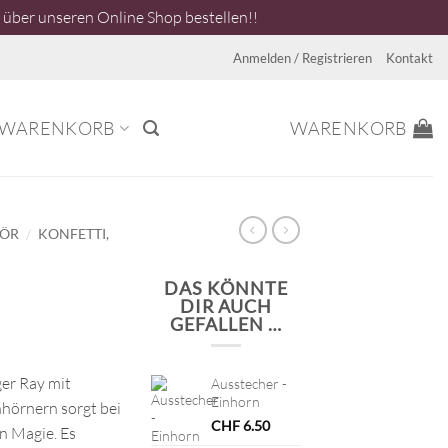
über unseren Online Shop bestellen!!
Anmelden / Registrieren
Kontakt
WARENKORB
WARENKORB
/
HÖR
KONFETTI,
DAS KÖNNTE
DIR AUCH
GEFALLEN …
er Ray mit
Ausstecher -
Einhorn
nhörnern sorgt bei
CHF
6.50
on Magie. Es