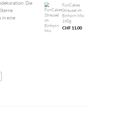
hdekoration. Die
FunCakes
Sterne
Streusel im
Einhorn Mix
 in eine
180g
CHF
11.00