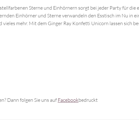
ellfarbenen Sterne und Einhörnern sorgt bei jeder Party für die e
rnden Einhörner und Sterne verwandeln den Esstisch im Nu in ein
d vieles mehr. Mit dem Ginger Ray Konfetti Unicorn lassen sich b
n? Dann folgen Sie uns auf
Facebook
bedruckt