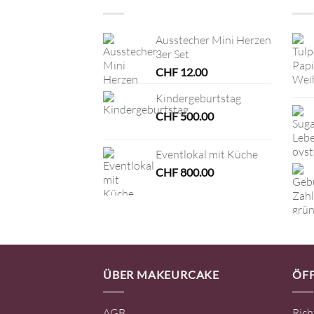
Ausstecher Mini Herzen
3er Set
CHF
12.00
Kindergeburtstag
CHF
500.00
Eventlokal mit Küche
CHF
800.00
ÜBER MAKEURCAKE
ÖF
AGB
Rich