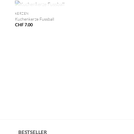
+
NICHT VORRÄTIG
KERZEN
Kuchenkerze Fussball
CHF
7.00
BESTSELLER