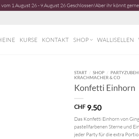
vom 1.August 26 - 9.August 26 Geschlossen!Aber ihr könnt gerne 
HEINE
KURSE
KONTAKT
SHOP
WALLISELLEN
/
/
START
SHOP
PARTYZUBE
KRACHMACHER & CO
Konfetti Einhorn
9.50
CHF
Das Konfetti Einhorn von Ging
pastellfarbenen Sterne und Ei
jeder Party für die extra Porti