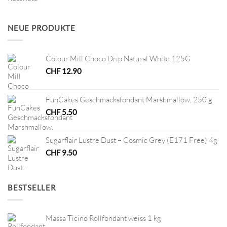
Preis
Preis
war:
ist:
CHF 8.60
CHF 2.00.
NEUE PRODUKTE
Colour Mill Choco Drip Natural White 125G
CHF
12.90
FunCakes Geschmacksfondant Marshmallow, 250 g
CHF
5.50
Sugarflair Lustre Dust – Cosmic Grey (E171 Free) 4g
CHF
9.50
BESTSELLER
Massa Ticino Rollfondant weiss 1 kg