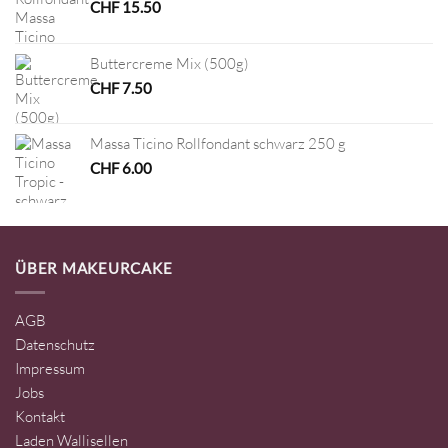
CHF
15.50
Buttercreme Mix (500g)
CHF
7.50
Massa Ticino Rollfondant schwarz 250 g
CHF
6.00
ÜBER MAKEURCAKE
AGB
Datenschutz
Impressum
Jobs
Kontakt
Laden Wallisellen